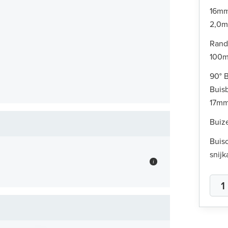
16mm
2,0
Rand
100m
90° 
Buis
17m
Buiz
Buisc
snijk
i