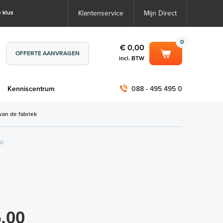
 klus
Klantenservice
Mijn Direct
0
€ 0,00
OFFERTE AANVRAGEN
incl. BTW
0
€ 0,00
m
Kenniscentrum
088 - 495 495 0
incl. BTW
incl. BTW)
€ 0,00
van de fabriek
€ 0,00
s)
,00