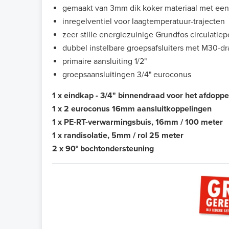
gemaakt van 3mm dik koker materiaal met een
inregelventiel voor laagtemperatuur-trajecten
zeer stille energiezuinige Grundfos circulatie
dubbel instelbare groepsafsluiters met M30-d
primaire aansluiting 1/2"
groepsaansluitingen 3/4" euroconus
1 x eindkap - 3/4" binnendraad voor het afdopp
1 x 2 euroconus 16mm aansluitkoppelingen
1 x PE-RT-verwarmingsbuis, 16mm / 100 meter
1 x randisolatie, 5mm / rol 25 meter
2 x 90° bochtondersteuning