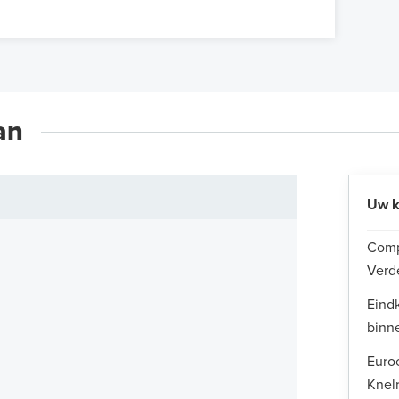
an
Uw k
Comp
Verd
Eindk
binn
Euro
Knelr