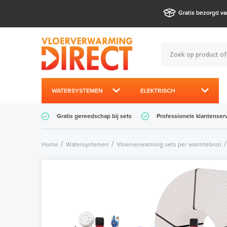
Gratis bezorgd va
WATERSYSTEMEN
ELEKTRISCH
Gratis gereedschap bij sets
Professionele klantenser
Home
Watersystemen
Vloerverwarming sets per warmtebron