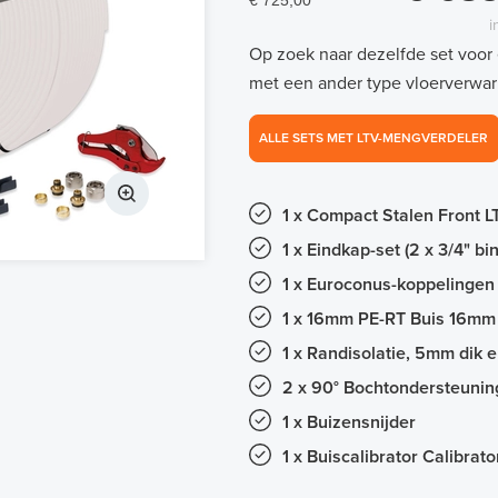
€ 725,00
i
Op zoek naar dezelfde set voor
met een ander type vloerverwar
ALLE SETS MET LTV-MENGVERDELER
1 x Compact Stalen Front L
1 x Eindkap-set (2 x 3/4" b
1 x Euroconus-koppelingen 
1 x 16mm PE-RT Buis 16m
1 x Randisolatie, 5mm dik
2 x 90° Bochtondersteuni
1 x Buizensnijder
1 x Buiscalibrator Calibrat