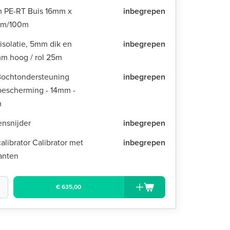
 PE-RT Buis 16mm x
inbegrepen
mm/100m
isolatie, 5mm dik en
inbegrepen
m hoog / rol 25m
Bochtondersteuning
inbegrepen
bescherming - 14mm -
m
ensnijder
inbegrepen
alibrator Calibrator met
inbegrepen
anten
€ 635,00