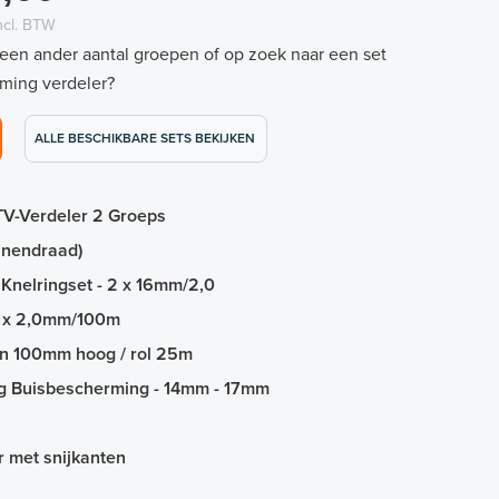
ncl. BTW
 een ander aantal groepen of op zoek naar een set
ming verdeler?
ALLE BESCHIKBARE SETS BEKIJKEN
TV-Verdeler 2 Groeps
innendraad)
Knelringset - 2 x 16mm/2,0
m x 2,0mm/100m
 en 100mm hoog / rol 25m
ng Buisbescherming - 14mm - 17mm
or met snijkanten