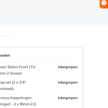
osten
act Stalen Front LTV-
inbegrepen
eler 2 Groeps
ap-set (2 x 3/4"
inbegrepen
endraad)
conus-koppelingen
inbegrepen
ingset - 2 x 16mm/2,0