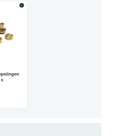
i
ppelingen
 x