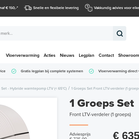
naf € 150,-
*
Snelle en flexibele levering
Vakkundig advies voor elke
Vloerverwarming
Acties
Nieuws
Legplan
Contact
Showroo
Totaalbedrag (
vice
Gratis legplan bij complete systemen
Vloerverwarming direct 
Totaalbedrag (incl. BTW)
Set - Hybride warmtepomp LTV (< 65°C)
1 Groeps Set Front LTV-verdeler (1 groep
1 Groeps Set
Front LTV-verdeler (1 groeps)
€ 635
Adviesprijs