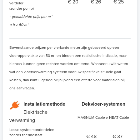
€ 20
€ 26
€ 25
verdeler
(zonder pomp)
- gemiddelde prijs per m²
o.b.v. 50 m²
Bovenstaande prijzen per vierkante meter zijn gebaseerd op een
vloeroppervlakte van 50 m² en bieden een realistische indicatie, maar
hieraan kunnen geen rechten worden ontleend. Wanneer u wilt weten
wat een vloerverwarming systeem voor uw specifieke situatie gaat
kosten, dan kunt u geheel vrijblijvend een offerte voor materialen bij
ons aanvragen.
Installatiemethode
Dekvloer-systemen
Elektrische
MAGNUM Cable
e-HEAT Cable
verwarming
Losse systeemonderdelen
zonder thermostaat
€ 48
€ 37