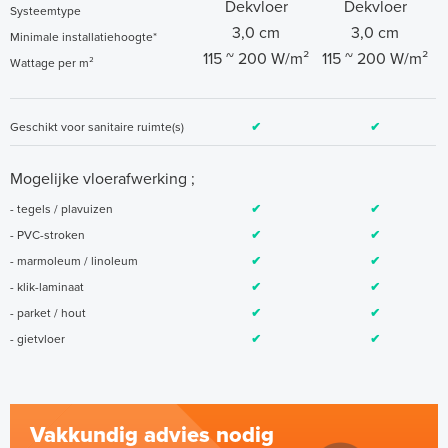
Dekvloer
Dekvloer
Systeemtype
3,0 cm
3,0 cm
Minimale installatiehoogte*
115 ~ 200 W/m²
115 ~ 200 W/m²
Wattage per m²
Geschikt voor sanitaire ruimte(s)
✔
✔
Mogelijke vloerafwerking ;
- tegels / plavuizen
✔
✔
- PVC-stroken
✔
✔
- marmoleum / linoleum
✔
✔
- klik-laminaat
✔
✔
- parket / hout
✔
✔
- gietvloer
✔
✔
Vakkundig advies nodig