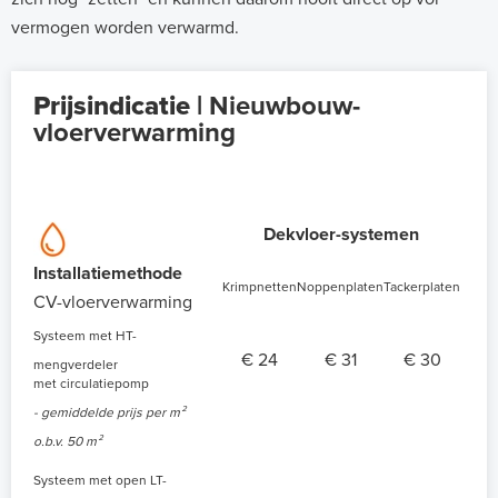
vermogen worden verwarmd.
Prijsindicatie |
Nieuwbouw-
vloerverwarming
Dekvloer-systemen
Installatiemethode
Krimpnetten
Noppenplaten
Tackerplaten
CV-vloerverwarming
Systeem met HT-
€ 24
€ 31
€ 30
mengverdeler
met circulatiepomp
- gemiddelde prijs per m²
o.b.v. 50 m²
Systeem met open LT-