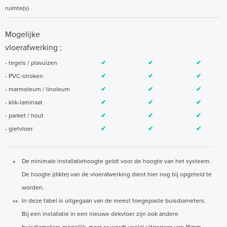
ruimte(s)
Mogelijke
vloerafwerking ;
- tegels / plavuizen
✔
✔
✔
- PVC-stroken
✔
✔
✔
- marmoleum / linoleum
✔
✔
✔
- klik-laminaat
✔
✔
✔
- parket / hout
✔
✔
✔
- gietvloer
✔
✔
✔
De minimale installatiehoogte geldt voor de hoogte van het systeem.
*
De hoogte (dikte) van de vloerafwerking dient hier nog bij opgeteld te
worden.
In deze tabel is uitgegaan van de meest toegepaste buisdiameters.
**
Bij een installatie in een nieuwe dekvloer zijn ook andere
buisdiameters mogelijk, maar er wordt veelal uitgegaan van 16mm