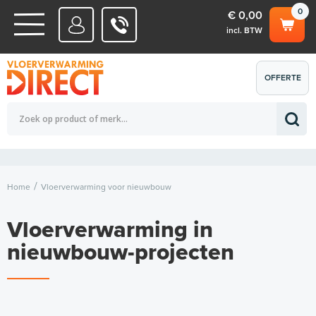
0
€ 0,00
incl. BTW
WATERSYSTEMEN
OFFERTE
Totaalbedrag (incl. BTW)
€ 0,00
ELEKTRISCHE SYSTEMEN
AANVRAGEN
0
Home
Vloerverwarming voor nieuwbouw
Vloerverwarming in
nieuwbouw-projecten