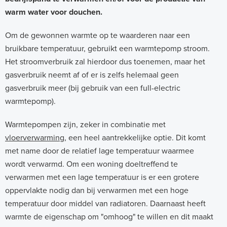
n
warm water voor douchen.
w
Om de gewonnen warmte op te waarderen naar een
a
bruikbare temperatuur, gebruikt een warmtepomp stroom.
r
Het stroomverbruik zal hierdoor dus toenemen, maar het
m
gasverbruik neemt af of er is zelfs helemaal geen
gasverbruik meer (bij gebruik van een full-electric
t
warmtepomp).
e
p
Warmtepompen zijn, zeker in combinatie met
vloerverwarming
, een heel aantrekkelijke optie. Dit komt
o
met name door de relatief lage temperatuur waarmee
m
wordt verwarmd. Om een woning doeltreffend te
p
verwarmen met een lage temperatuur is er een grotere
e
oppervlakte nodig dan bij verwarmen met een hoge
temperatuur door middel van radiatoren. Daarnaast heeft
n
warmte de eigenschap om "omhoog" te willen en dit maakt