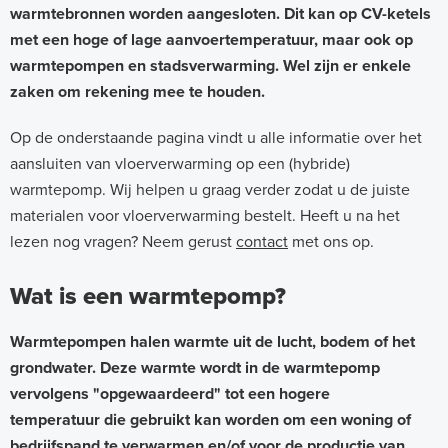
warmtebronnen worden aangesloten. Dit kan op CV-ketels
o
met een hoge of lage aanvoertemperatuur, maar ook op
e
warmtepompen en stadsverwarming. Wel zijn er enkele
r
zaken om rekening mee te houden.
v
Op de onderstaande pagina vindt u alle informatie over het
e
aansluiten van vloerverwarming op een (hybride)
r
warmtepomp. Wij helpen u graag verder zodat u de juiste
w
materialen voor vloerverwarming bestelt. Heeft u na het
lezen nog vragen? Neem gerust
contact
met ons op.
a
r
Wat is een warmtepomp?
m
i
Warmtepompen halen warmte uit de lucht, bodem of het
grondwater. Deze warmte wordt in de warmtepomp
n
vervolgens "opgewaardeerd" tot een hogere
g
temperatuur die gebruikt kan worden om een woning of
e
bedrijfspand te verwarmen en/of voor de productie van