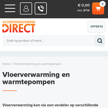
0
€ 0,00
incl. BTW
WATERSYSTEMEN
OFFERTE
Totaalbedrag (incl. BTW)
€ 0,00
ELEKTRISCHE SYSTEMEN
AANVRAGEN
0
Home
Vloerverwarming en warmtepompen
Vloerverwarming en
warmtepompen
V
l
Vloerverwarming kan via een verdeler op verschillende