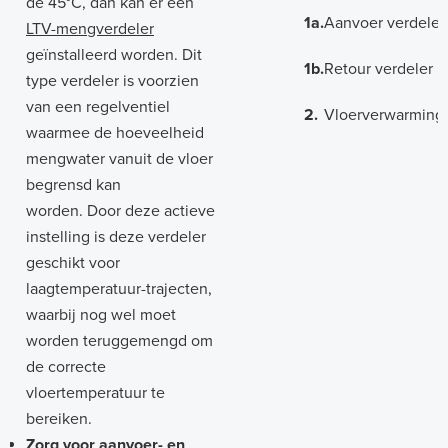
de 45°C, dan kan er een
1a.
Aanvoer verdeler
LTV-mengverdeler
geïnstalleerd worden. Dit
1b.
Retour verdeler
type verdeler is voorzien
van een regelventiel
2.
Vloerverwarming
waarmee de hoeveelheid
mengwater vanuit de vloer
begrensd kan
worden. Door deze actieve
instelling is deze verdeler
geschikt voor
laagtemperatuur-trajecten,
waarbij nog wel moet
worden teruggemengd om
de correcte
vloertemperatuur te
bereiken.
Zorg voor aanvoer- en