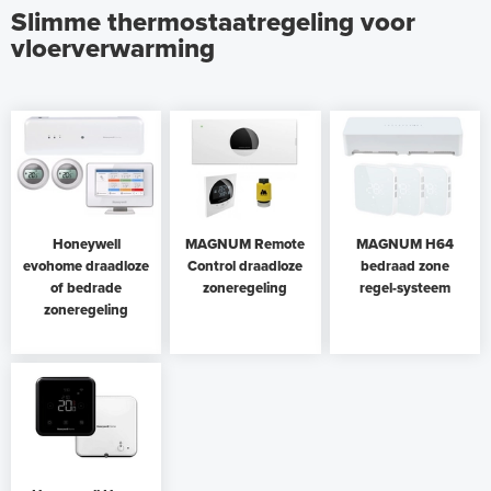
Slimme thermostaatregeling voor
vloerverwarming
Honeywell
MAGNUM Remote
MAGNUM H64
evohome draadloze
Control draadloze
bedraad zone
of bedrade
zoneregeling
regel-systeem
zoneregeling