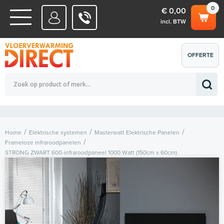
0
€ 0,00
incl. BTW
WATERSYSTEMEN
OFFERTE
Totaalbedrag (incl. BTW)
€ 0,00
ELEKTRISCHE SYSTEMEN
AANVRAGEN
0
Home
Elektrische systemen
Masterwatt Elektrische Panelen
Frameloze infraroodpanelen
STRONG ZWART 600-infraroodpaneel 1000 Watt (150cm x 60cm)