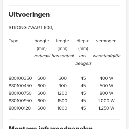
Uitvoeringen
STRONG ZWART 600;
Type
hoogte
lengte
diepte
vermogen
(mm)
(mm)
(mm)
verticaal
horizontaal
incl.
warmteafgifte
beugels
880100350
600
600
45
400 W
880100450
600
900
45
500 W
880100750
600
1200
45
800 W
880100950
600
1500
45
1.000 W
880100120
600
1800
45
1.250 W
Montage infraroodpanelen