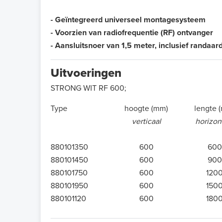
- Geïntegreerd universeel montagesysteem
- Voorzien van radiofrequentie (RF) ontvanger
- Aansluitsnoer van 1,5 meter, inclusief randaa
Uitvoeringen
STRONG WIT RF 600;
Type
hoogte (mm)
lengte 
verticaal
horizon
880101350
600
600
880101450
600
900
880101750
600
120
880101950
600
150
880101120
600
180