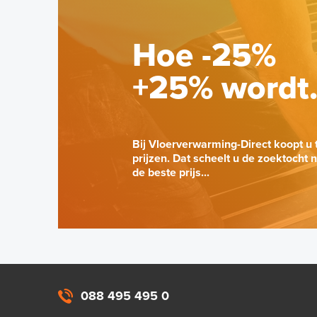
Hoe -25%
+25% wordt
Bij Vloerverwarming-Direct koopt u 
prijzen. Dat scheelt u de zoektocht 
de beste prijs...
088 495 495 0