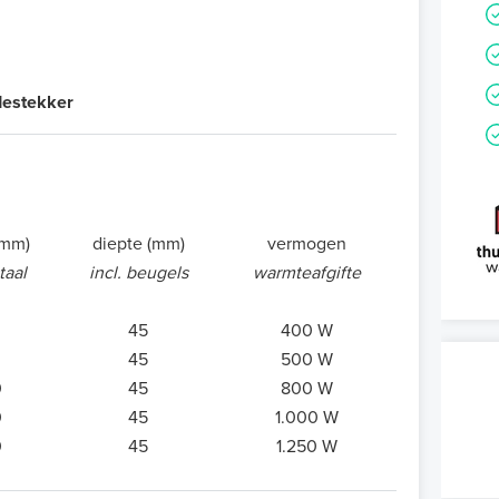
rdestekker
(mm)
diepte (mm)
vermogen
taal
incl. beugels
warmteafgifte
45
400 W
45
500 W
0
45
800 W
0
45
1.000 W
0
45
1.250 W