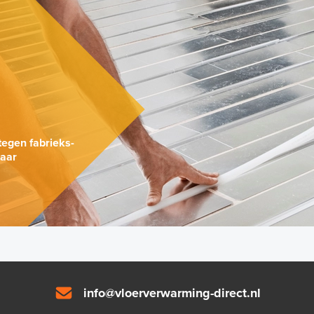
.
tegen fabrieks-
naar
info@vloerverwarming-direct.nl