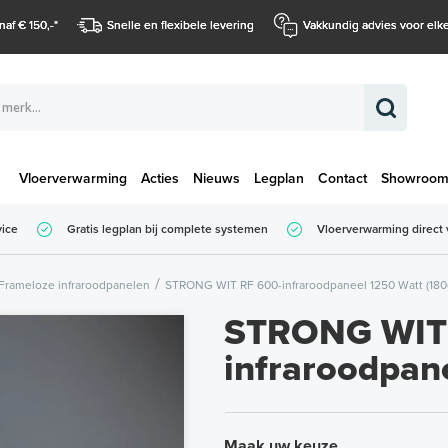
naf € 150,-
*
Snelle en flexibele levering
Vakkundig advies voor elke
Vloerverwarming
Acties
Nieuws
Legplan
Contact
Showroo
Totaalbedrag (
vice
Gratis legplan bij complete systemen
Vloerverwarming direct 
Totaalbedrag (incl. BTW)
Frameloze infraroodpanelen
STRONG WIT RF 600-infraroodpaneel 1250 Watt (180c
STRONG WIT 
infraroodpan
Maak uw keuze