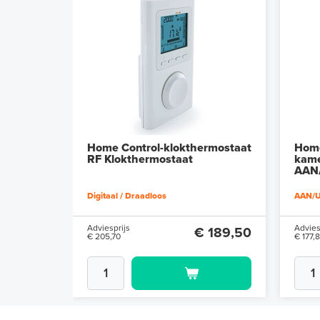
Home Control-klokthermostaat
Home
RF Klokthermostaat
kame
AAN/
Digitaal / Draadloos
AAN/U
Adviesprijs
Advies
€ 189,50
€ 205,70
€ 177,