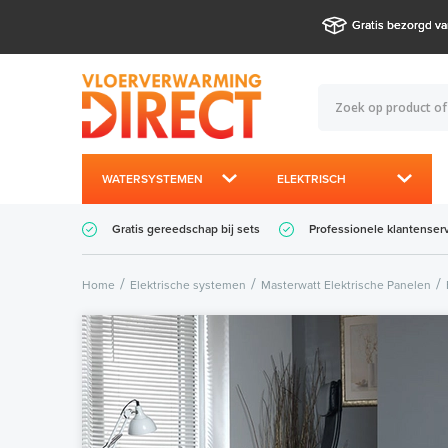
Gratis bezorgd va
WATERSYSTEMEN
ELEKTRISCH
Gratis gereedschap bij sets
Professionele klantenser
Home
Elektrische systemen
Masterwatt Elektrische Panelen