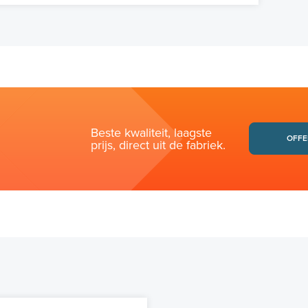
Beste kwaliteit, laagste
OFFE
prijs, direct uit de fabriek.