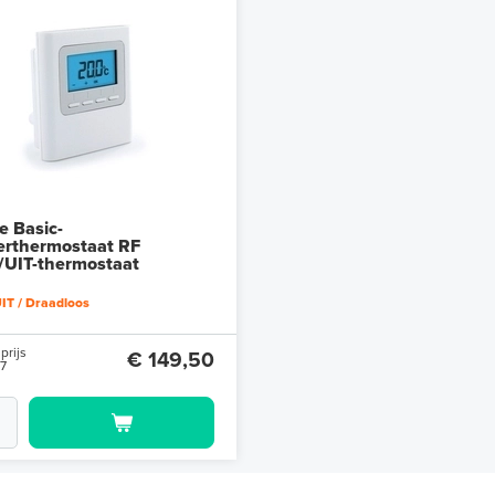
 Basic-
rthermostaat RF
UIT-thermostaat
IT / Draadloos
prijs
€ 149,50
87