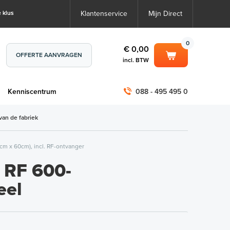
 klus
Klantenservice
Mijn Direct
0
€ 0,00
OFFERTE AANVRAGEN
incl. BTW
0
€ 0,00
m
Kenniscentrum
088 - 495 495 0
incl. BTW
incl. BTW)
€ 0,00
van de fabriek
€ 0,00
m x 60cm), incl. RF-ontvanger
RF 600-
eel