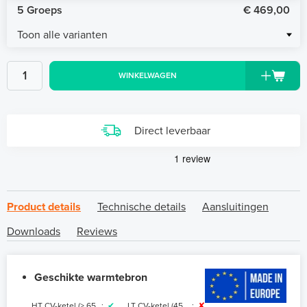
5 Groeps
€ 469,00
Toon alle varianten
WINKELWAGEN
Direct leverbaar
Product details
Technische details
Aansluitingen
Downloads
Reviews
Geschikte warmtebron
HT CV-ketel (> 65
:
✔
LT CV-ketel (45
:
✘