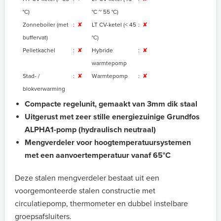
°C)
°C ~ 55 °C
)
Zonneboiler (met
:
✘
LT CV-ketel (< 45
:
✘
buffervat)
°C)
Pelletkachel
:
✘
Hybride
:
✘
warmtepomp
Stad- /
:
✘
Warmtepomp
:
✘
blokverwarming
Compacte regelunit, gemaakt van 3mm dik staal
Uitgerust met zeer stille energiezuinige Grundfos
ALPHA1-pomp (hydraulisch neutraal)
Mengverdeler voor hoogtemperatuursystemen
met een aanvoertemperatuur vanaf 65°C
Deze stalen mengverdeler bestaat uit een
voorgemonteerde stalen constructie met
circulatiepomp, thermometer en dubbel instelbare
groepsafsluiters.