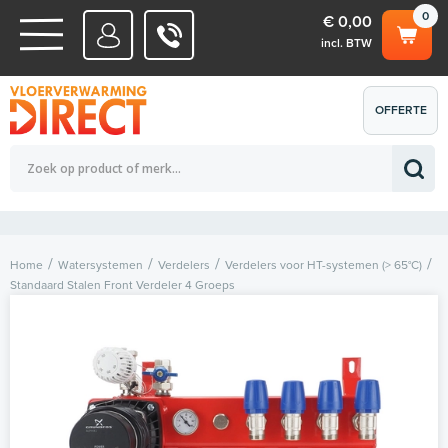
0
€ 0,00
incl. BTW
WATERSYSTEMEN
OFFERTE
Totaalbedrag (incl. BTW)
€ 0,00
ELEKTRISCHE SYSTEMEN
AANVRAGEN
0
Home
Watersystemen
Verdelers
Verdelers voor HT-systemen (> 65°C)
Standaard Stalen Front Verdeler 4 Groeps