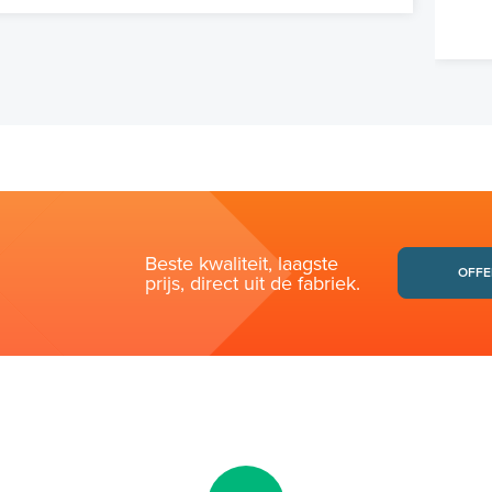
Beste kwaliteit, laagste
OFFE
prijs, direct uit de fabriek.