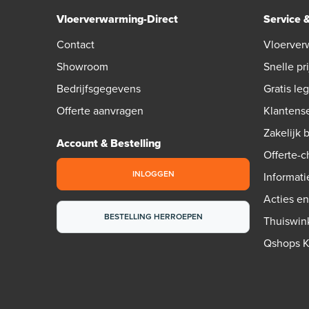
Vloerverwarming-Direct
Service 
Contact
Vloerver
Showroom
Snelle pri
Bedrijfsgegevens
Gratis le
Offerte aanvragen
Klantens
Zakelijk 
Account & Bestelling
Offerte-
INLOGGEN
Informati
Acties e
BESTELLING HERROEPEN
Thuiswin
Qshops 