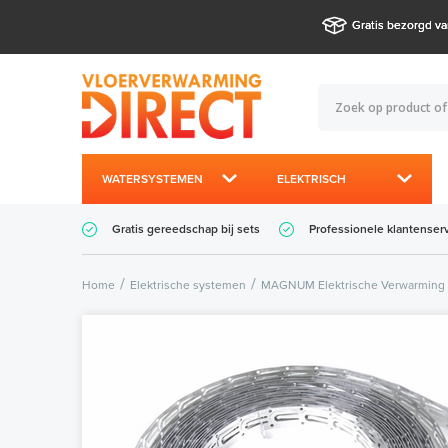
Gratis bezorgd va
WATERSYSTEMEN
ELEKTRISCH
Gratis gereedschap bij sets
Professionele klantenser
Home
Elektrische systemen
MAGNUM Elektrische Verwarming