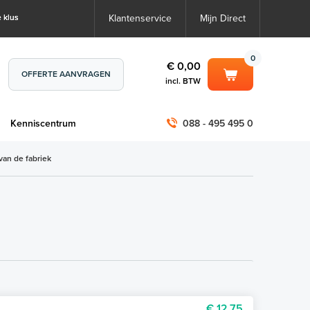
 klus
Klantenservice
Mijn Direct
0
€ 0,00
OFFERTE AANVRAGEN
incl. BTW
0
€ 0,00
m
Kenniscentrum
088 - 495 495 0
incl. BTW
incl. BTW)
€ 0,00
van de fabriek
€ 0,00
€ 12,75