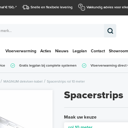
naf € 150,-
*
Snelle en flexibele levering
Vakkundig advies voor elke
Vloerverwarming
Acties
Nieuws
Legplan
Contact
Showroo
Totaalbedrag (
vice
Gratis legplan bij complete systemen
Vloerverwarming direct 
Totaalbedrag (incl. BTW)
MAGNUM dekvloer-kabel
Spacerstrips rol 10 meter
Spacerstrips
Maak uw keuze
rol 10 meter