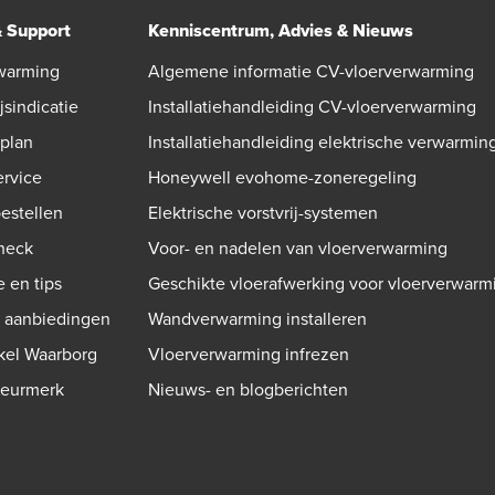
& Support
Kenniscentrum, Advies & Nieuws
warming
Algemene informatie CV-vloerverwarming
jsindicatie
Installatiehandleiding CV-vloerverwarming
gplan
Installatiehandleiding elektrische verwarmin
ervice
Honeywell evohome-zoneregeling
bestellen
Elektrische vorstvrij-systemen
check
Voor- en nadelen van vloerverwarming
e en tips
Geschikte vloerafwerking voor vloerverwarm
n aanbiedingen
Wandverwarming installeren
kel Waarborg
Vloerverwarming infrezen
Keurmerk
Nieuws- en blogberichten