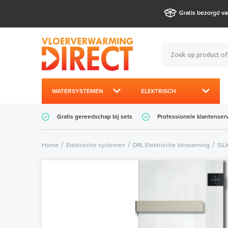
Gratis bezorgd va
WATERSYSTEMEN
ELEKTRISCH
Gratis gereedschap bij sets
Professionele klantenser
Home
Elektrische systemen
DRL Elektrische Verwarming
SIL