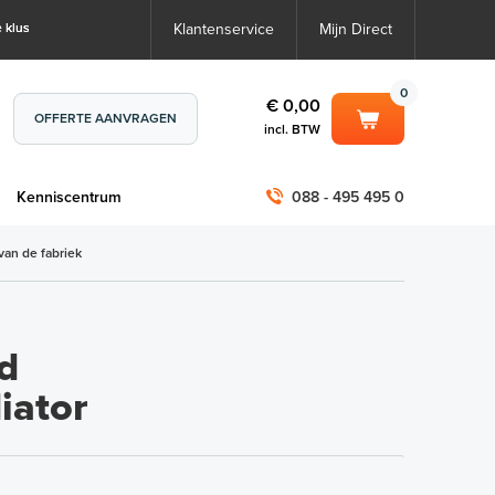
 klus
Klantenservice
Mijn Direct
0
€ 0,00
OFFERTE AANVRAGEN
incl. BTW
0
€ 0,00
m
Kenniscentrum
088 - 495 495 0
incl. BTW
incl. BTW)
€ 0,00
van de fabriek
€ 0,00
d
iator