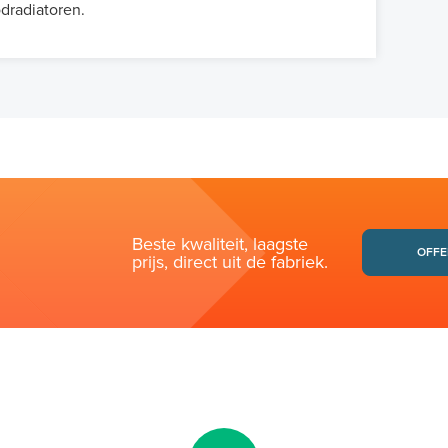
odradiatoren.
Beste kwaliteit, laagste
OFFE
prijs, direct uit de fabriek.