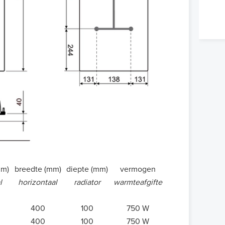
mm)
breedte (mm)
diepte (mm)
vermogen
l
horizontaal
radiator
warmteafgifte
400
100
750 W
400
100
750 W