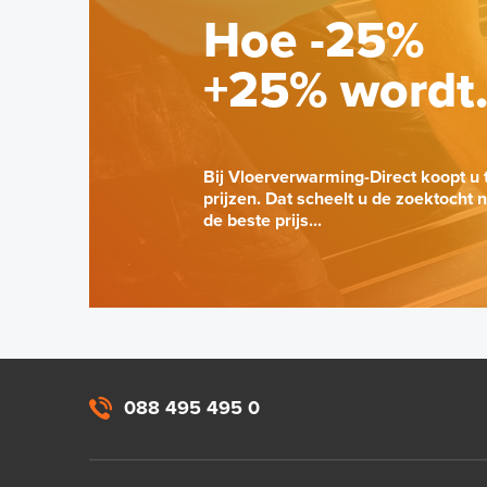
Hoe -25%
+25% wordt
Bij Vloerverwarming-Direct koopt u 
prijzen. Dat scheelt u de zoektocht 
de beste prijs...
088 495 495 0