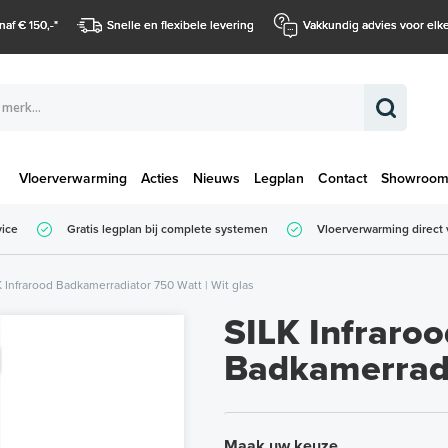
naf € 150,-
*
Snelle en flexibele levering
Vakkundig advies voor elke
Vloerverwarming
Acties
Nieuws
Legplan
Contact
Showroo
Totaalbedrag (
vice
Gratis legplan bij complete systemen
Vloerverwarming direct 
Totaalbedrag (incl. BTW)
K Infrarood Badkamerradiator 750 Watt | Wit glas
SILK Infraroo
Badkamerrad
Maak uw keuze