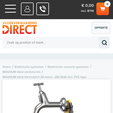
0
€ 0,00
incl. BTW
WATERSYSTEMEN
OFFERTE
Totaalbedrag (incl. BTW)
€ 0,00
ELEKTRISCHE SYSTEMEN
AANVRAGEN
0
Home
Elektrische systemen
Elektrische vorstvrij-systemen
MAGNUM Ideal vorstvrij-lint
MAGNUM Ideal Vorstvrijlint 26 meter -260 Watt Incl. PVC tape