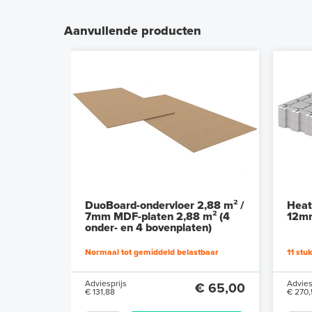
Aanvullende producten
DuoBoard-ondervloer 2,88 m² /
Heat
7mm MDF-platen 2,88 m² (4
12mm
onder- en 4 bovenplaten)
Normaal tot gemiddeld belastbaar
11 stu
Adviesprijs
Advies
€ 65,00
€ 131,88
€ 270,