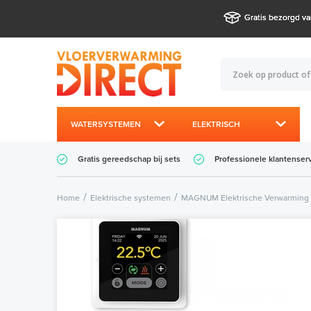
Gratis bezorgd va
WATERSYSTEMEN
ELEKTRISCH
Gratis gereedschap bij sets
Professionele klantenser
Home
Elektrische systemen
MAGNUM Elektrische Verwarming