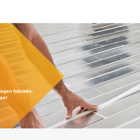
.
tegen fabrieks-
naar