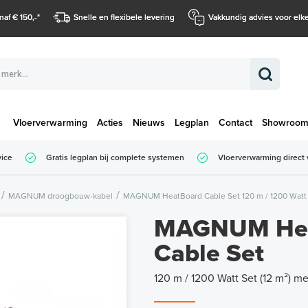
naf € 150,-
*
Snelle en flexibele levering
Vakkundig advies voor elke
Vloerverwarming
Acties
Nieuws
Legplan
Contact
Showroo
Totaalbedrag (
vice
Gratis legplan bij complete systemen
Vloerverwarming direct 
Totaalbedrag (incl. BTW)
MAGNUM droogbouw-kabel
MAGNUM HeatBoard Cable Set 120 m / 1200 Watt S
MAGNUM Hea
Cable Set
120 m / 1200 Watt Set (12 m²) m