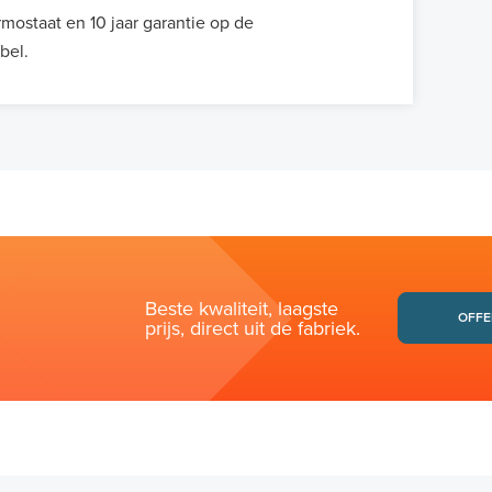
mostaat en 10 jaar garantie op de
bel.
Beste kwaliteit, laagste
OFFE
prijs, direct uit de fabriek.