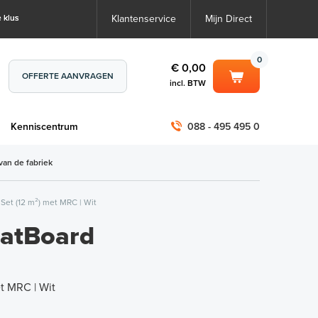
 klus
Klantenservice
Mijn Direct
0
€ 0,00
OFFERTE AANVRAGEN
incl. BTW
0
€ 0,00
m
Kenniscentrum
088 - 495 495 0
incl. BTW
incl. BTW)
€ 0,00
van de fabriek
€ 0,00
et (12 m²) met MRC | Wit
tBoard
et MRC | Wit