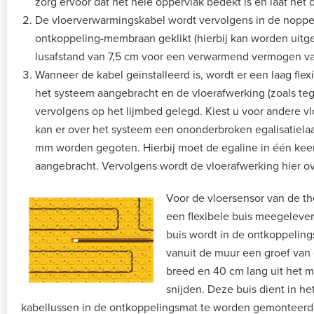
zorg ervoor dat het hele oppervlak bedekt is en laat het 
De vloerverwarmingskabel wordt vervolgens in de noppe
ontkoppeling-membraan geklikt (hierbij kan worden uit
lusafstand van 7,5 cm voor een verwarmend vermogen va
Wanneer de kabel geïnstalleerd is, wordt er een laag flex
het systeem aangebracht en de vloerafwerking (zoals teg
vervolgens op het lijmbed gelegd. Kiest u voor andere v
kan er over het systeem een ononderbroken egalisatiela
mm worden gegoten. Hierbij moet de egaline in één ke
aangebracht. Vervolgens wordt de vloerafwerking hier o
Voor de vloersensor van de t
een flexibele buis meegelever
buis wordt in de ontkoppelin
vanuit de muur een groef van
breed en 40 cm lang uit het 
snijden. Deze buis dient in h
kabellussen in de ontkoppelingsmat te worden gemonteerd