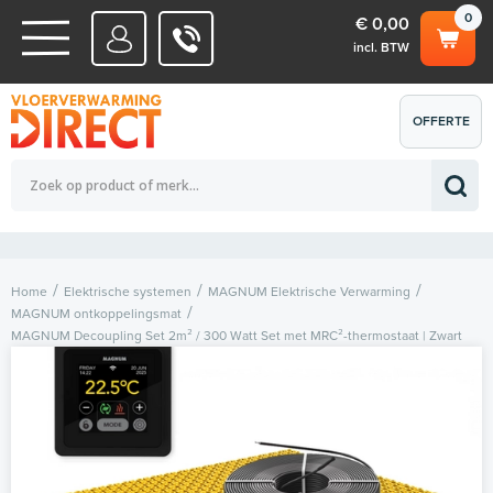
0
€ 0,00
incl. BTW
WATERSYSTEMEN
OFFERTE
Totaalbedrag (incl. BTW)
€ 0,00
ELEKTRISCHE SYSTEMEN
AANVRAGEN
0
Home
Elektrische systemen
MAGNUM Elektrische Verwarming
MAGNUM ontkoppelingsmat
MAGNUM Decoupling Set 2m² / 300 Watt Set met MRC²-thermostaat | Zwart