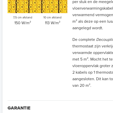
per stuk en de meegel
vloerverwarmingskabel
verwarmend vermogen 
7,5 cm afstand
10 cm afstand
m² als deze op een lus
150 W/m²
113 W/m²
aangelegd wordt.
De complete
Decoupli
thermostaat zijn verkri
verwarmde oppervlaktes
met 5 m². Mocht het t
vloeroppervlak groter 
2 kabels op 1 thermost
aangesloten. Dit kan t
van 20 m².
GARANTIE