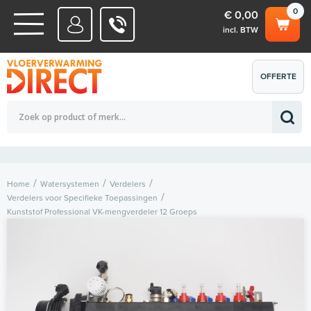
0
€ 0,00
incl. BTW
WATERSYSTEMEN
OFFERTE
Totaalbedrag (incl. BTW)
€ 0,00
ELEKTRISCHE SYSTEMEN
AANVRAGEN
0
Home
Watersystemen
Verdelers
Verdelers voor Specifieke Toepassingen
Kunststof Professional VK-mengverdeler 12 Groeps