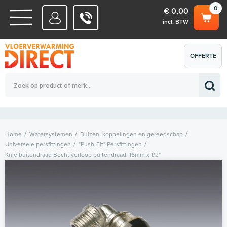
0
€ 0,00
incl. BTW
WATERSYSTEMEN
OFFERTE
Totaalbedrag (incl. BTW)
€ 0,00
ELEKTRISCHE SYSTEMEN
AANVRAGEN
0
Home
Watersystemen
Buizen, koppelingen en gereedschap
Universele persfittingen
"Push-Fit" Persfittingen
Knie buitendraad Bocht verloop buitendraad, 16mm x 1/2"