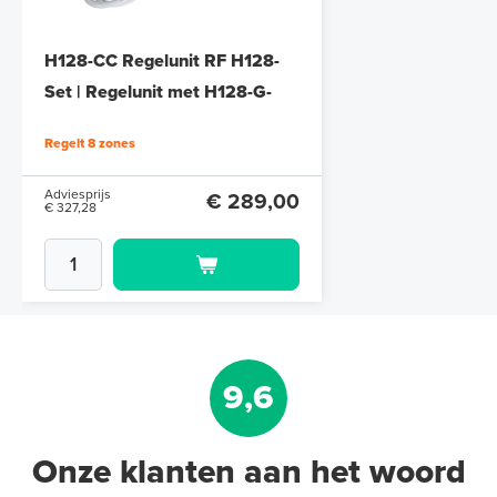
H128-CC Regelunit RF H128-
Set | Regelunit met H128-G-
Gateway | RAL 9010 Wit
Regelt 8 zones
Adviesprijs
€ 289,00
€ 327,28
9,6
Onze klanten aan het woord