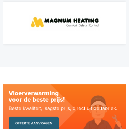
Vloerverwarming
voor de beste prijs!
Beste kwaliteit, laagste prijs, direct uit de fabriek.
OFFERTE AANVRAGEN