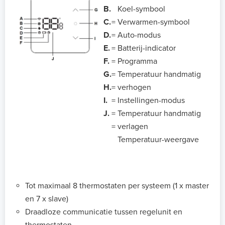
B.
Koel-symbool
C.
=
Verwarmen-symbool
D.
=
Auto-modus
E.
=
Batterij-indicator
F.
=
Programma
G.
=
Temperatuur handmatig
H.
=
verhogen
I.
=
Instellingen-modus
J.
=
Temperatuur handmatig
=
verlagen
Temperatuur-weergave
Tot maximaal 8 thermostaten per systeem (1 x master
en 7 x slave)
Draadloze communicatie tussen regelunit en