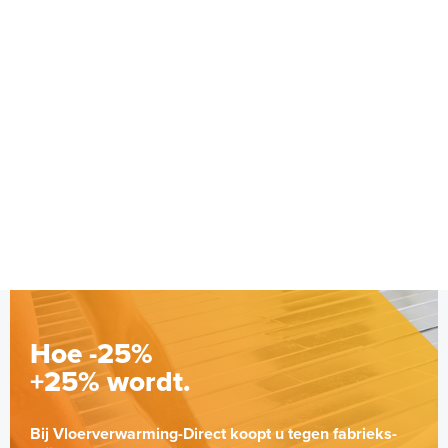
H128-CC Regelunit RF H128-
Set | Regelunit met H128-G-
Gateway | RAL 9011 Zwart
Regelt 8 zones
Adviesprijs
€ 289,00
€ 327,28
Hoe -25%
+25% wordt.
Bij Vloerverwarming-Direct koopt u tegen fabrieks-