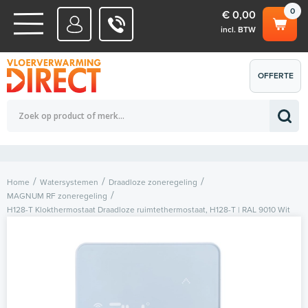
0
€ 0,00
incl. BTW
WATERSYSTEMEN
OFFERTE
Totaalbedrag (incl. BTW)
€ 0,00
ELEKTRISCHE SYSTEMEN
AANVRAGEN
0
Home
Watersystemen
Draadloze zoneregeling
MAGNUM RF zoneregeling
H128-T Klokthermostaat Draadloze ruimtethermostaat, H128-T | RAL 9010 Wit