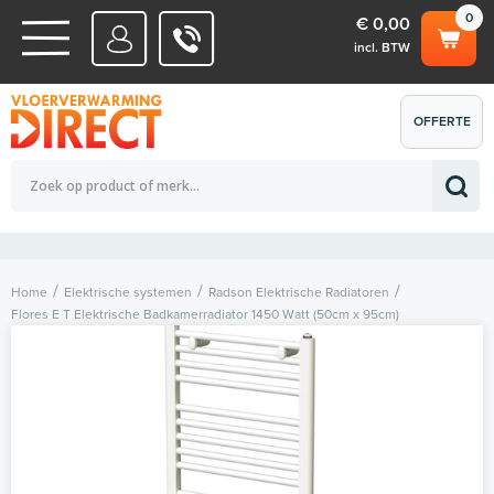
0
€ 0,00
incl. BTW
WATERSYSTEMEN
OFFERTE
Totaalbedrag (incl. BTW)
€ 0,00
ELEKTRISCHE SYSTEMEN
AANVRAGEN
0
Home
Elektrische systemen
Radson Elektrische Radiatoren
Flores E T Elektrische Badkamerradiator 1450 Watt (50cm x 95cm)