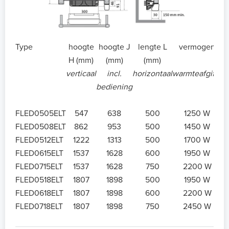
Type
hoogte
hoogte J
lengte L
vermogen
H (mm)
(mm)
(mm)
verticaal
incl.
horizontaal
warmteafgifte
bediening
FLED0505ELT
547
638
500
1250 W
FLED0508ELT
862
953
500
1450 W
FLED0512ELT
1222
1313
500
1700 W
FLED0615ELT
1537
1628
600
1950 W
FLED0715ELT
1537
1628
750
2200 W
FLED0518ELT
1807
1898
500
1950 W
FLED0618ELT
1807
1898
600
2200 W
FLED0718ELT
1807
1898
750
2450 W