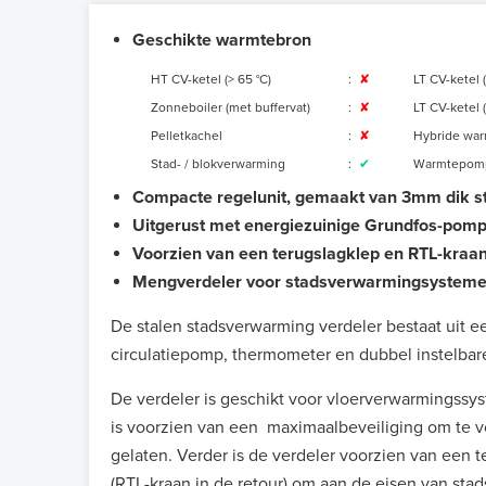
Geschikte warmtebron
HT CV-ketel (> 65 °C)
:
✘
LT CV-ketel 
Zonneboiler (met buffervat)
:
✘
LT CV-ketel (
Pelletkachel
:
✘
Hybride wa
Stad- / blokverwarming
:
✔
Warmtepom
Compacte regelunit, gemaakt van 3mm dik st
Uitgerust met energiezuinige Grundfos-pom
Voorzien van een terugslagklep en RTL-kraa
Mengverdeler voor stadsverwarmingsystem
De stalen stadsverwarming verdeler bestaat uit 
circulatiepomp, thermometer en dubbel instelbare
De verdeler is geschikt voor vloerverwarmingss
is voorzien van een maximaalbeveiliging om te v
gelaten. Verder is de verdeler voorzien van een
(RTL-kraan in de retour) om aan de eisen van sta