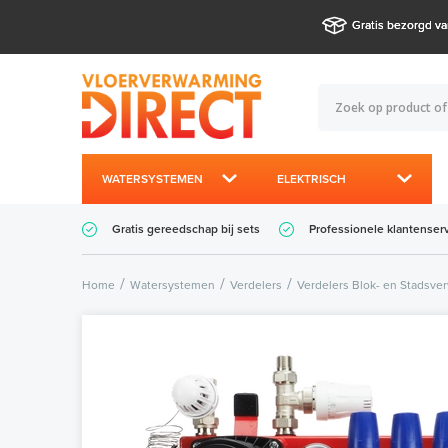
Gratis bezorgd va
WATERSYSTEMEN
ELEKTRISCH
Gratis gereedschap bij sets
Professionele klantenser
Home
Watersystemen
Verdelers
Verdelers Blok- en Stadsve