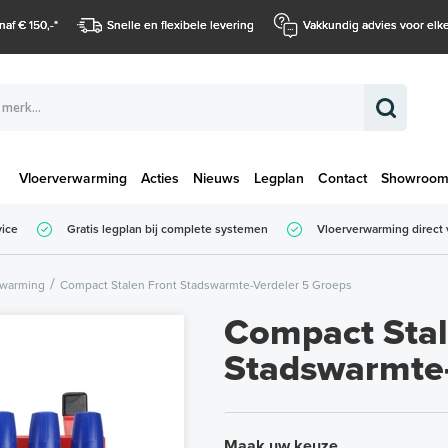
naf € 150,-
*
Snelle en flexibele levering
Vakkundig advies voor elke
Vloerverwarming
Acties
Nieuws
Legplan
Contact
Showroo
Totaalbedrag (
vice
Gratis legplan bij complete systemen
Vloerverwarming direct 
Totaalbedrag (incl. BTW)
rwarming
Compact Stalen Front Stadswarmte-Verdeler 5 Groeps
Compact Stal
Stadswarmte-
Maak uw keuze