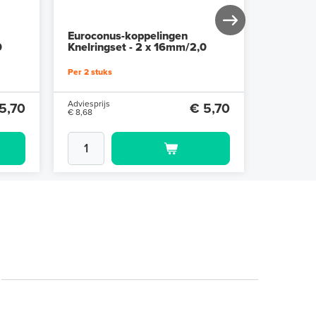
Euroconus-koppelingen
Eurocon
0
Knelringset - 2 x 16mm/2,0
Knelring
Per 2 stuks
Per 2 stuk
Adviesprijs
Adviesprijs
5,70
€ 5,70
€ 8,68
€ 8,68