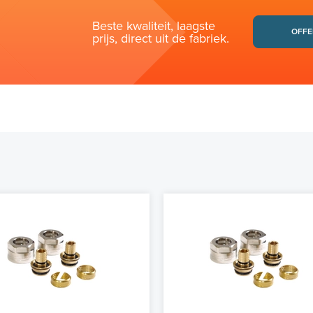
Beste kwaliteit, laagste
OFFE
prijs, direct uit de fabriek.