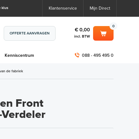
 klus
Klantenservice
Mijn Direct
0
€ 0,00
OFFERTE AANVRAGEN
incl. BTW
0
€ 0,00
m
Kenniscentrum
088 - 495 495 0
incl. BTW
incl. BTW)
€ 0,00
van de fabriek
€ 0,00
en Front
Verdeler