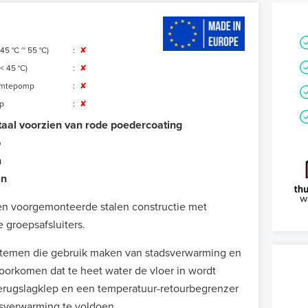
(45 °C ~ 55 °C
)
:
✘
< 45 °C)
:
✘
rmtepomp
:
✘
p
:
✘
aal voorzien van rode poedercoating
p
n
en
een voorgemonteerde stalen constructie met
 groepsafsluiters.
ystemen die gebruik maken van stadsverwarming en
oorkomen dat te heet water de vloer in wordt
 terugslagklep en een temperatuur-retourbegrenzer
dsverwarming te voldoen.