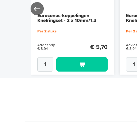
n
Euroconus-koppelingen
Euro
m/2,0
Knelringset - 2 x 10mm/1,3
Knel
Per 2 stuks
Per 2 
Adviesprijs
Advies
€ 5,70
€ 5,70
€ 8,94
€ 8,94