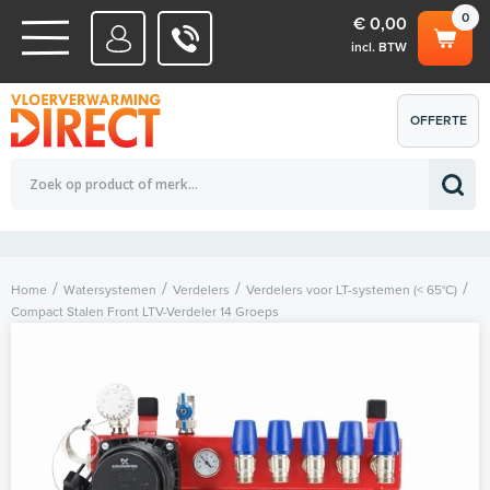
0
€ 0,00
incl. BTW
WATERSYSTEMEN
OFFERTE
Totaalbedrag (incl. BTW)
€ 0,00
ELEKTRISCHE SYSTEMEN
AANVRAGEN
0
Home
Watersystemen
Verdelers
Verdelers voor LT-systemen (< 65°C)
Compact Stalen Front LTV-Verdeler 14 Groeps