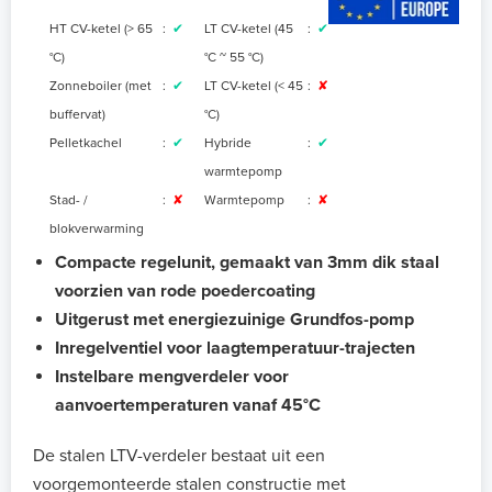
HT CV-ketel (> 65
:
✔
LT CV-ketel (45
:
✔
°C)
°C ~ 55 °C
)
Zonneboiler (met
:
✔
LT CV-ketel (< 45
:
✘
buffervat)
°C)
Pelletkachel
:
✔
Hybride
:
✔
warmtepomp
Stad- /
:
✘
Warmtepomp
:
✘
blokverwarming
Compacte regelunit, gemaakt van 3mm dik staal
voorzien van rode poedercoating
Uitgerust met energiezuinige Grundfos-pomp
Inregelventiel voor laagtemperatuur-trajecten
Instelbare mengverdeler voor
aanvoertemperaturen vanaf 45°C
De stalen LTV-verdeler bestaat uit een
voorgemonteerde stalen constructie met