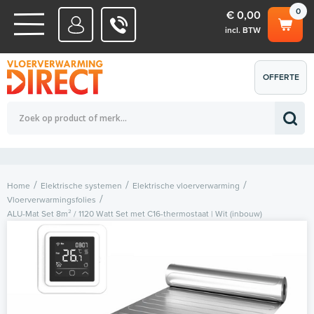
0
€ 0,00
incl. BTW
WATERSYSTEMEN
OFFERTE
Totaalbedrag (incl. BTW)
€ 0,00
ELEKTRISCHE SYSTEMEN
AANVRAGEN
0
Home
Elektrische systemen
Elektrische vloerverwarming
Vloerverwarmingsfolies
ALU-Mat Set 8m² / 1120 Watt Set met C16-thermostaat | Wit (inbouw)