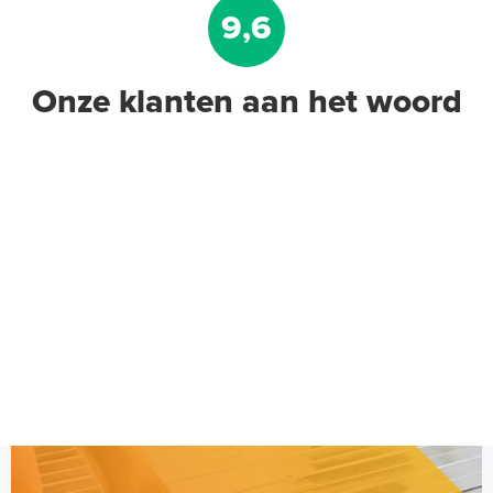
9,6
Onze klanten aan het woord
Jumpax Basic-ondervloer 2,88
m² / 7mm Dual systeem
"Basic", 2,88 m² (4 onder- en 4
Normaal tot gemiddeld belastbaar
bovenplaten)
Adviesprijs
€ 65,00
€ 79,00