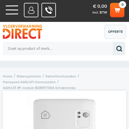
0
€ 0,00
incl. BTW
WATERSYSTEMEN
OFFERTE
Totaalbedrag (incl. BTW)
€ 0,00
ELEKTRISCHE SYSTEMEN
AANVRAGEN
0
Home
Watersystemen
Kamerthermostaten
Honeywell AAN/UIT-thermostaten
AAN/UIT RF-module BDR91T1004-Schakelrelais