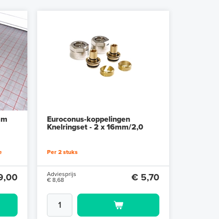
mm
Euroconus-koppelingen
Knelringset - 2 x 16mm/2,0
e
Per 2 stuks
Adviesprijs
9,00
€ 5,70
€ 8,68