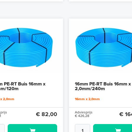
 PE-RT Buis 16mm x
16mm PE-RT Buis 16mm x
mm/120m
2,0mm/240m
x 2,0mm
16mm x 2,0mm
prijs
Adviesprijs
€ 82,00
€ 16
1
€ 426,28