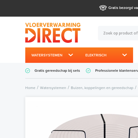
Gratis bezorgd va
WATERSYSTEMEN
ELEKTRISCH
Gratis gereedschap bij sets
Professionele klantenser
Home
Watersystemen
Buizen, koppelingen en gereedschap