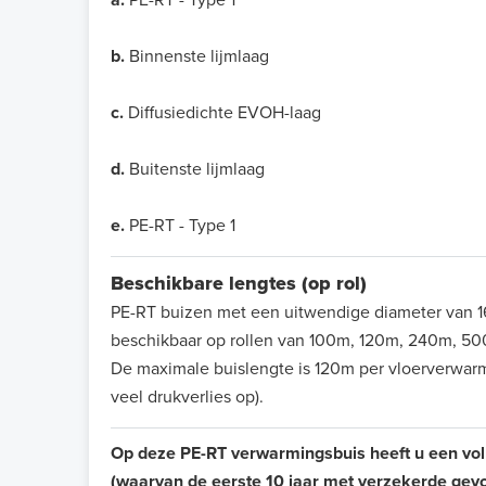
a.
PE-RT - Type 1
b.
Binnenste lijmlaag
c.
Diffusiedichte EVOH-laag
d.
Buitenste lijmlaag
e.
PE-RT - Type 1
Beschikbare lengtes (op rol)
PE-RT buizen met een uitwendige diameter van
beschikbaar op rollen van 100m, 120m, 240m, 5
De maximale buislengte is 120m per vloerverwarmi
veel drukverlies op).
Op deze PE-RT verwarmingsbuis heeft u een vol
(waarvan de eerste 10 jaar met verzekerde gev