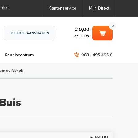
 klus
Klantenservice
Mijn Direct
0
€ 0,00
OFFERTE AANVRAGEN
incl. BTW
0
€ 0,00
m
Kenniscentrum
088 - 495 495 0
incl. BTW
incl. BTW)
€ 0,00
van de fabriek
€ 0,00
Buis
€ 84,00