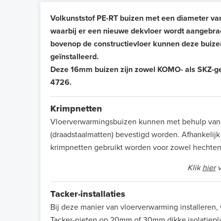
Volkunststof PE-RT buizen met een diameter va
waarbij er een nieuwe dekvloer wordt aangebra
bovenop de constructievloer kunnen deze buize
geïnstalleerd.
Deze 16mm buizen zijn zowel KOMO- als SKZ-gek
4726.
Krimpnetten
Vloerverwarmingsbuizen kunnen met behulp van t
(draadstaalmatten) bevestigd worden. Afhankeli
krimpnetten gebruikt worden voor zowel hechte
Klik
hier
v
Tacker-installaties
Bij deze manier van vloerverwarming installeren
Tacker-nieten op 20mm of 30mm dikke isolatiepl