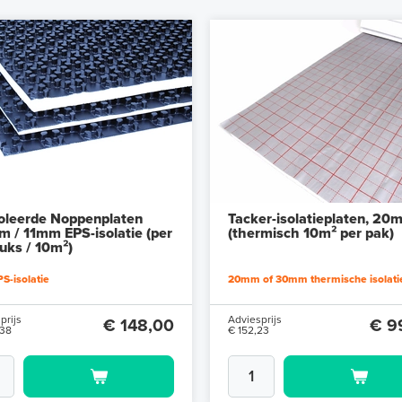
oleerde Noppenplaten
Tacker-isolatieplaten, 20
 / 11mm EPS-isolatie (per
(thermisch 10m² per pak)
tuks / 10m²)
S-isolatie
20mm of 30mm thermische isolati
prijs
Adviesprijs
€ 148,00
€ 9
,38
€ 152,23