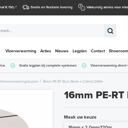
naf € 150,-
*
Snelle en flexibele levering
Vakkundig advies voor elke
Vloerverwarming
Acties
Nieuws
Legplan
Contact
Showroo
Totaalbedrag (
vice
Gratis legplan bij complete systemen
Vloerverwarming direct 
Totaalbedrag (incl. BTW)
Vloerverwarmingsbuizen
16mm PE-RT Buis 16mm x 2,0mm/240m
16mm PE-RT 
Maak uw keuze
16mm x 2,0mm/120m