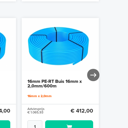
16mm PE-RT Buis 16mm x
16mm PE
2,0mm/600m
2,0mm/
16mm x 2,0mm
16mm x 2
Adviesprijs
Adviesprijs
4,00
€ 412,00
€ 1.065,93
€ 177,69