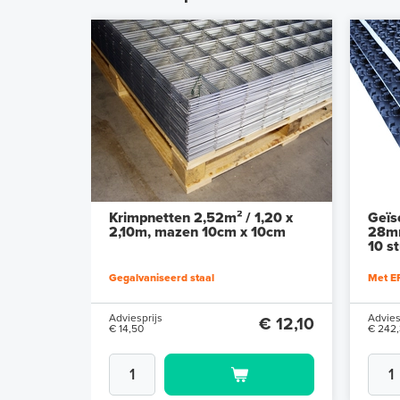
Krimpnetten 2,52m² / 1,20 x
Geïs
2,10m, mazen 10cm x 10cm
28mm
10 s
Gegalvaniseerd staal
Met EP
Adviesprijs
Advies
€ 12,10
€ 14,50
€ 242