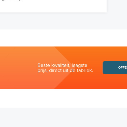
Beste kwaliteit, laagste
OFFE
prijs, direct uit de fabriek.