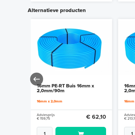
Alternatieve producten
m x
16mm PE-RT Buis 16mm x
16mm
2,0mm/90m
2,0
16mm x 2,0mm
16mm 
Adviesprijs
Advies
€ 69,00
€ 62,10
€ 159,75
€ 213,1