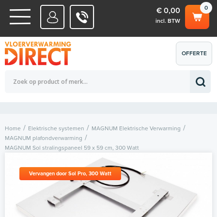
0
€ 0,00
incl. BTW
WATERSYSTEMEN
OFFERTE
Totaalbedrag (incl. BTW)
€ 0,00
ELEKTRISCHE SYSTEMEN
AANVRAGEN
0
Home
Elektrische systemen
MAGNUM Elektrische Verwarming
MAGNUM plafondverwarming
MAGNUM Sol stralingspaneel 59 x 59 cm, 300 Watt
Vervangen door Sol Pro, 300 Watt