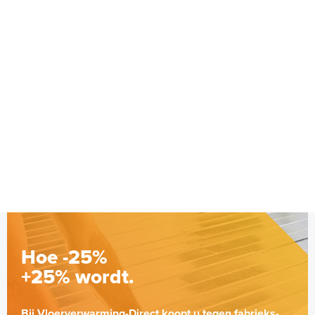
MAGNUM RF Receiver
Ontvanger (8 Ampère)
Extra ontvanger
Adviesprijs
€ 75,90
€ 139,99
Hoe -25%
+25% wordt.
Bij Vloerverwarming-Direct koopt u tegen fabrieks-