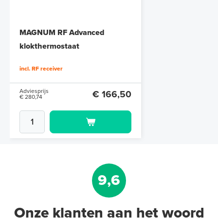
MAGNUM RF Advanced
klokthermostaat
Klokthermostaat, inclusief RF-
incl. RF receiver
ontvanger
Adviesprijs
€ 166,50
€ 280,74
9,6
Onze klanten aan het woord