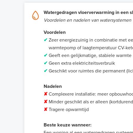
Watergedragen vloerverwarming in een 
Voordelen en nadelen van watersystemen
Voordelen
✔
Zeer energiezuinig in combinatie met 
warmtepomp of laagtemperatuur CV-ket
✔
Geeft een gelijkmatige, stabiele warmte
✔
Geen extra elektriciteitsverbruik
✔
Geschikt voor ruimtes die permanent (l
Nadelen
✘
Complexere installatie: meer opbouwho
✘
Minder geschikt als er alleen (kortduren
✘
Tragere opwarmtijd
Beste keuze wanneer:
Een woning al een watergedragen systeem 