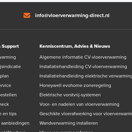
info@vloerverwarming-direct.nl
& Support
Kenniscentrum, Advies & Nieuws
warming
Algemene informatie CV-vloerverwarming
jsindicatie
Installatiehandleiding CV-vloerverwarming
gplan
Installatiehandleiding elektrische verwarmin
ervice
Honeywell evohome-zoneregeling
bestellen
Elektrische vorstvrij-systemen
check
Voor- en nadelen van vloerverwarming
e en tips
Geschikte vloerafwerking voor vloerverwarm
n aanbiedingen
Wandverwarming installeren