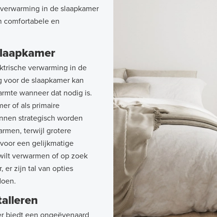
erverwarming in de slaapkamer
een comfortabele en
slaapkamer
lektrische verwarming in de
g voor de slaapkamer kan
armte wanneer dat nodig is.
er of als primaire
nnen strategisch worden
rmen, terwijl grotere
voor een gelijkmatige
wilt verwarmen of op zoek
er zijn tal van opties
doen.
alleren
mer biedt een ongeëvenaard