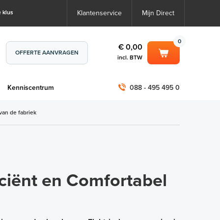
 klus
Klantenservice
Mijn Direct
0
€ 0,00
OFFERTE AANVRAGEN
incl. BTW
0
€ 0,00
m
Kenniscentrum
088 - 495 495 0
incl. BTW
incl. BTW)
€ 0,00
van de fabriek
€ 0,00
iciënt en Comfortabel