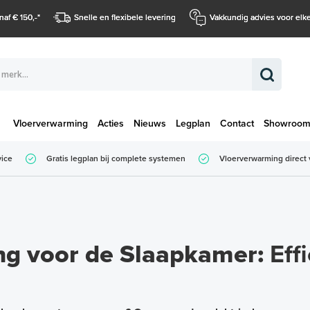
naf € 150,-
*
Snelle en flexibele levering
Vakkundig advies voor elke
Vloerverwarming
Acties
Nieuws
Legplan
Contact
Showroo
Totaalbedrag (
vice
Gratis legplan bij complete systemen
Vloerverwarming direct 
Totaalbedrag (incl. BTW)
ng voor de Slaapkamer:
Eff