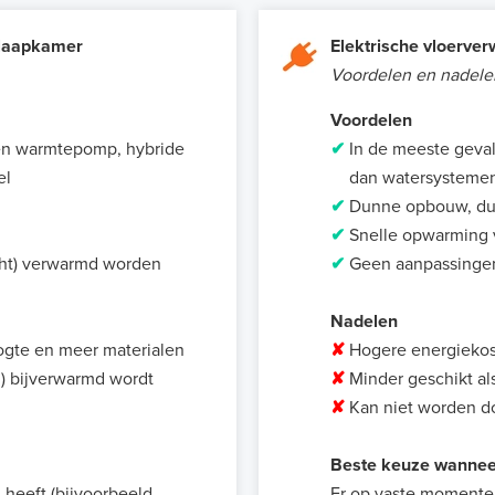
slaapkamer
Elektrische vloerve
Voordelen en nadele
Voordelen
een warmtepomp, hybride
✔
In de meeste geval
el
dan watersystemen 
✔
Dunne opbouw, dus
✔
Snelle opwarming 
icht) verwarmd worden
✔
Geen aanpassingen
Nadelen
ogte en meer materialen
✘
Hogere energiekos
d) bijverwarmd wordt
✘
Minder geschikt al
✘
Kan niet worden d
Beste keuze wannee
heeft (bijvoorbeeld
Er op vaste momenten