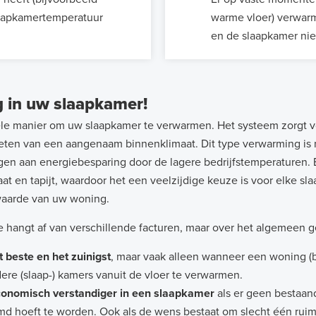
aapkamer­temperatuur
warme vloer) verwar
en de slaapkamer niet
 in uw slaapkamer!
ele manier om uw slaapkamer te verwarmen. Het systeem zorgt v
en van een aangenaam binnenklimaat. Dit type verwarming is ni
dragen aan energiebesparing door de lagere bedrijfstemperaturen
aat en tapijt, waardoor het een veelzijdige keuze is voor elke s
 waarde van uw woning.
ie hangt af van verschillende facturen, maar over het algemeen g
 beste en het zuinigst
, maar vaak alleen wanneer een woning (b
re (slaap-) kamers vanuit de vloer te verwarmen.
economisch verstandiger in een slaapkamer
als er geen bestaan
rmd hoeft te worden. Ook als de wens bestaat om slecht één ru