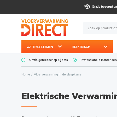
Gratis bezorgd va
WATERSYSTEMEN
ELEKTRISCH
Gratis gereedschap bij sets
Professionele klantenser
Home
Vloerverwarming in de slaapkamer
Elektrische Verwarmi