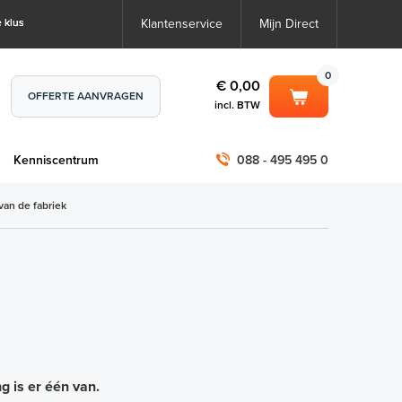
 klus
Klantenservice
Mijn Direct
0
€ 0,00
OFFERTE AANVRAGEN
incl. BTW
0
€ 0,00
m
Kenniscentrum
088 - 495 495 0
incl. BTW
incl. BTW)
€ 0,00
van de fabriek
€ 0,00
 is er één van.