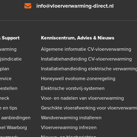
info@vloerverwarming-direct.nl
& Support
Kenniscentrum, Advies & Nieuws
warming
Algemene informatie CV-vloerverwarming
jsindicatie
Installatiehandleiding CV-vloerverwarming
gplan
Installatiehandleiding elektrische verwarmin
ervice
Honeywell evohome-zoneregeling
bestellen
Elektrische vorstvrij-systemen
check
Voor- en nadelen van vloerverwarming
e en tips
Geschikte vloerafwerking voor vloerverwarm
n aanbiedingen
Wandverwarming installeren
kel Waarborg
Vloerverwarming infrezen