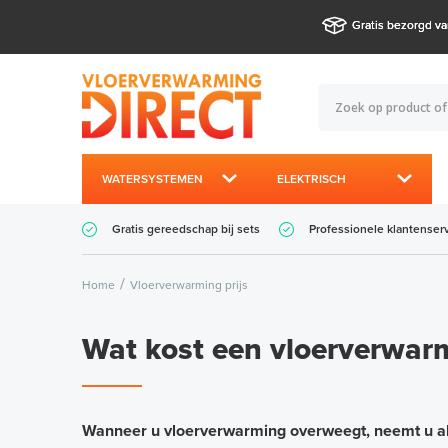
Gratis bezorgd va
WATERSYSTEMEN
ELEKTRISCH
Gratis gereedschap bij sets
Professionele klantenser
Home
Vloerverwarming prijs
Wat kost een vloerverwar
Wanneer u vloerverwarming overweegt, neemt u alle