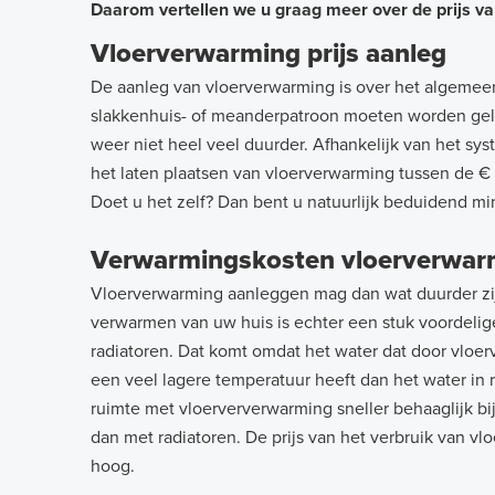
Daarom vertellen we u graag meer over de prijs v
Vloerverwarming prijs aanleg
De aanleg van vloerverwarming is over het algemeen
slakkenhuis- of meanderpatroon moeten worden geleg
weer niet heel veel duurder. Afhankelijk van het s
het laten plaatsen van vloerverwarming tussen de €
Doet u het zelf? Dan bent u natuurlijk beduidend mi
Vloerverwarming
Verwarmingskosten vloerverwar
prijs
Vloerverwarming aanleggen mag dan wat duurder zij
verwarmen van uw huis is echter een stuk voordelige
radiatoren. Dat komt omdat het water dat door vloe
een veel lagere temperatuur heeft dan het water in 
ruimte met vloerververwarming sneller behaaglijk b
dan met radiatoren. De prijs van het verbruik van vl
hoog.