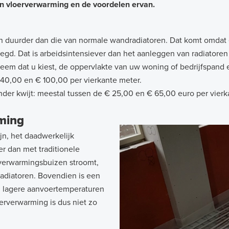
an vloerverwarming en de voordelen ervan.
 duurder dan die van normale wandradiatoren. Dat komt omdat e
d. Dat is arbeidsintensiever dan het aanleggen van radiatoren é
ysteem dat u kiest, de oppervlakte van uw woning of bedrijfspan
 40,00 en € 100,00 per vierkante meter.
nder kwijt: meestal tussen de € 25,00 en € 65,00 euro per vierk
ming
n, het daadwerkelijk
r dan met traditionele
rverwarmingsbuizen stroomt,
radiatoren. Bovendien is een
ij lagere aanvoertemperaturen
oerverwarming is dus niet zo