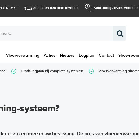
naf € 150,-
*
Snelle en flexibele levering
Vakkundig advies voor elke
Vloerverwarming
Acties
Nieuws
Legplan
Contact
Showroo
Totaalbedrag (
vice
Gratis legplan bij complete systemen
Vloerverwarming direct 
Totaalbedrag (incl. BTW)
ming-systeem?
rlei zaken mee in uw beslissing. De prijs van vloerverwarming