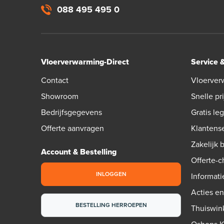
088 495 495 0
Vloerverwarming-Direct
Service 
Contact
Vloerver
Showroom
Snelle pri
Bedrijfsgegevens
Gratis le
Offerte aanvragen
Klantens
Zakelijk 
Account & Bestelling
Offerte-
INLOGGEN
Informati
Acties e
BESTELLING HERROEPEN
Thuiswin