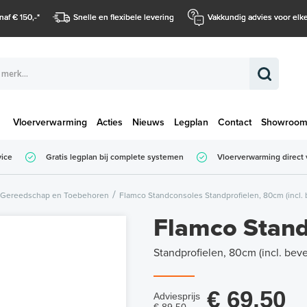
naf € 150,-
*
Snelle en flexibele levering
Vakkundig advies voor elke
Vloerverwarming
Acties
Nieuws
Legplan
Contact
Showroo
Totaalbedrag (
vice
Gratis legplan bij complete systemen
Vloerverwarming direct 
Totaalbedrag (incl. BTW)
Gereedschap en Toebehoren
Flamco Standconsoles Standprofielen, 80cm (incl. 
Flamco Stand
Standprofielen, 80cm (incl. beve
€ 69,50
Adviesprijs