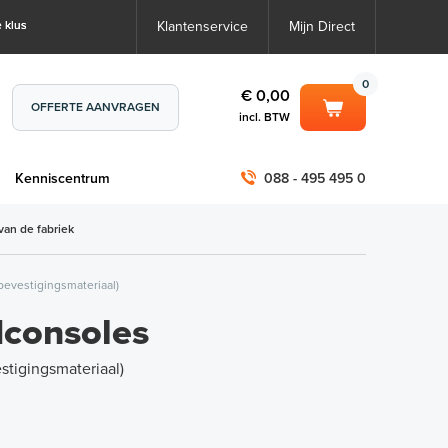
 klus
Klantenservice
Mijn Direct
0
€ 0,00
OFFERTE AANVRAGEN
incl. BTW
0
€ 0,00
m
Kenniscentrum
088 - 495 495 0
incl. BTW
incl. BTW)
€ 0,00
van de fabriek
€ 0,00
bevestigingsmateriaal)
consoles
stigingsmateriaal)