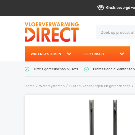
Gratis bezorgd va
WATERSYSTEMEN
ELEKTRISCH
Gratis gereedschap bij sets
Professionele klantenser
Home
Watersystemen
Buizen, koppelingen en gereedschap