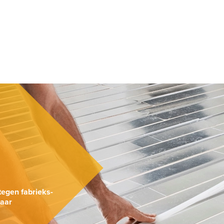
.
tegen fabrieks-
naar