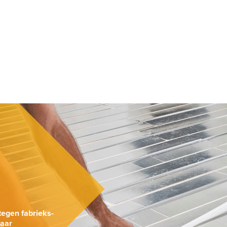
.
tegen fabrieks-
naar