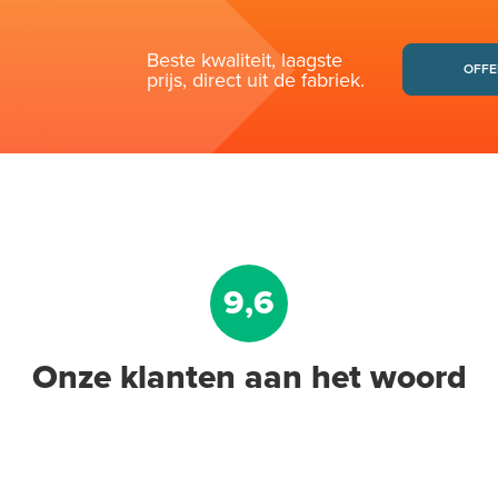
Beste kwaliteit, laagste
OFFE
prijs, direct uit de fabriek.
9,6
Onze klanten aan het woord