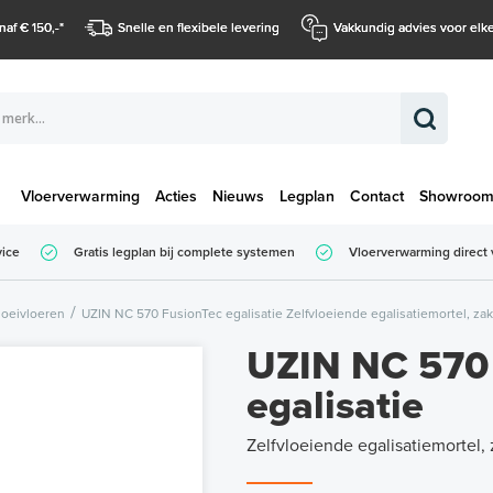
naf € 150,-
*
Snelle en flexibele levering
Vakkundig advies voor elke
Vloerverwarming
Acties
Nieuws
Legplan
Contact
Showroo
Totaalbedrag (
vice
Gratis legplan bij complete systemen
Vloerverwarming direct 
Totaalbedrag (incl. BTW)
loeivloeren
UZIN NC 570 FusionTec egalisatie Zelfvloeiende egalisatiemortel, zak
UZIN NC 570
egalisatie
Zelfvloeiende egalisatiemortel,