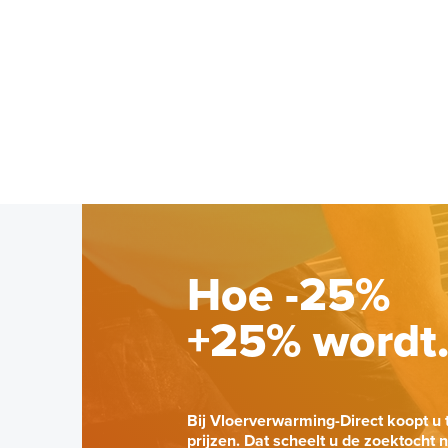
Hoe -25%
+25% wordt
Bij Vloerverwarming-Direct koopt u 
prijzen. Dat scheelt u de zoektocht 