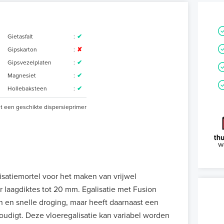
Gietasfalt
:
✔
Gipskarton
:
✘
Gipsvezelplaten
:
✔
Magnesiet
:
✔
Hollebaksteen
:
✔
et een geschikte dispersieprimer
satiemortel voor het maken van vrijwel
r laagdiktes tot 20 mm. Egalisatie met Fusion
 en snelle droging, maar heeft daarnaast een
oudigt. Deze vloeregalisatie kan variabel worden