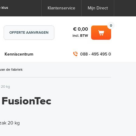
 klus
Klantenservice
Mijn Direct
0
€ 0,00
OFFERTE AANVRAGEN
incl. BTW
0
€ 0,00
m
Kenniscentrum
088 - 495 495 0
incl. BTW
incl. BTW)
€ 0,00
van de fabriek
€ 0,00
 20 kg
 FusionTec
 zak 20 kg