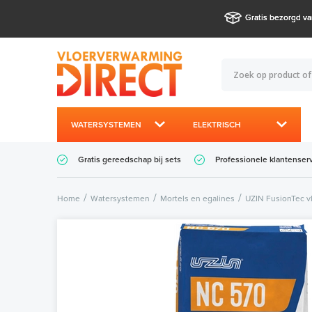
Gratis bezorgd va
WATERSYSTEMEN
ELEKTRISCH
Gratis gereedschap bij sets
Professionele klantenser
Home
Watersystemen
Mortels en egalines
UZIN FusionTec v