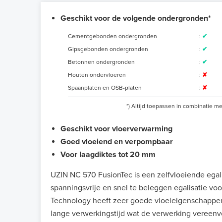
Geschikt voor de volgende ondergronden*
Cementgebonden ondergronden
:
✔
Gipsgebonden ondergronden
:
✔
Betonnen ondergronden
:
✔
Houten ondervloeren
:
✘
Spaanplaten en OSB-platen
:
✘
*) Altijd toepassen in combinatie m
Geschikt voor vloerverwarming
Goed vloeiend en verpompbaar
Voor laagdiktes tot 20 mm
UZIN NC 570 FusionTec is een zelfvloeiende egali
spanningsvrije en snel te beleggen egalisatie voo
Technology heeft zeer goede vloeieigenschappen
lange verwerkingstijd wat de verwerking vereenv