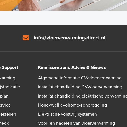
info@vloerverwarming-direct.nl
& Support
Kenniscentrum, Advies & Nieuws
warming
Algemene informatie CV-vloerverwarming
jsindicatie
Installatiehandleiding CV-vloerverwarming
gplan
Installatiehandleiding elektrische verwarmin
ervice
Honeywell evohome-zoneregeling
bestellen
Elektrische vorstvrij-systemen
check
Voor- en nadelen van vloerverwarming