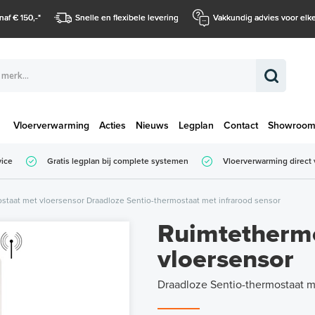
naf € 150,-
*
Snelle en flexibele levering
Vakkundig advies voor elke
Vloerverwarming
Acties
Nieuws
Legplan
Contact
Showroo
Totaalbedrag (
vice
Gratis legplan bij complete systemen
Vloerverwarming direct 
Totaalbedrag (incl. BTW)
staat met vloersensor Draadloze Sentio-thermostaat met infrarood sensor
Ruimtetherm
vloersensor
Draadloze Sentio-thermostaat m