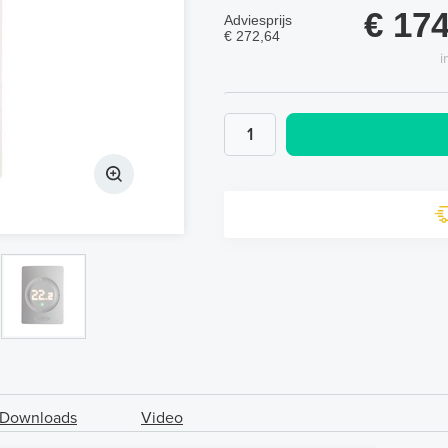
€ 174
Adviesprijs
€ 272,64
i
Downloads
Video