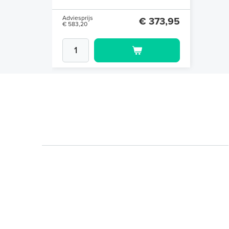
Adviesprijs
€ 373,95
€ 583,20