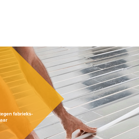
.
tegen fabrieks-
naar