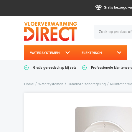
Gratis bezorgd va
WATERSYSTEMEN
ELEKTRISCH
Gratis gereedschap bij sets
Professionele klantenser
Home
Watersystemen
Draadloze zoneregeling
Ruimtethermo