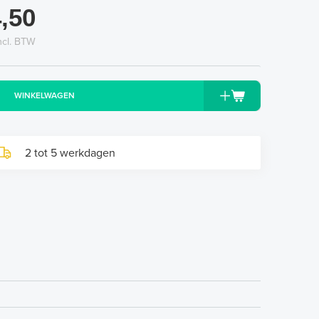
,50
ncl. BTW
WINKELWAGEN
2 tot 5 werkdagen