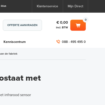
 klus
Klantenservice
Mijn Direct
0
€ 0,00
OFFERTE AANVRAGEN
incl. BTW
0
€ 0,00
m
Kenniscentrum
088 - 495 495 0
incl. BTW
incl. BTW)
€ 0,00
van de fabriek
€ 0,00
ostaat met
et infrarood sensor