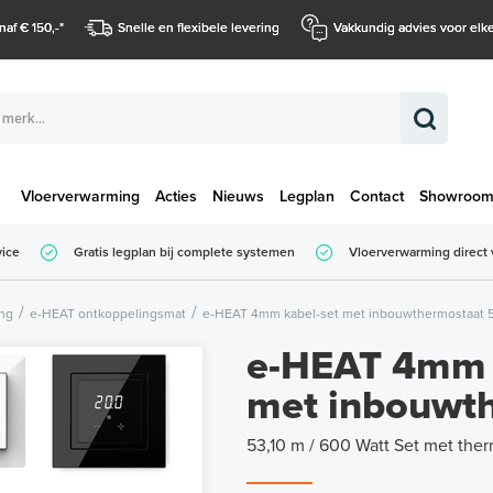
naf € 150,-
*
Snelle en flexibele levering
Vakkundig advies voor elke
Vloerverwarming
Acties
Nieuws
Legplan
Contact
Showroo
Totaalbedrag (
vice
Gratis legplan bij complete systemen
Vloerverwarming direct 
Totaalbedrag (incl. BTW)
ing
e-HEAT ontkoppelingsmat
e-HEAT 4mm kabel-set met inbouwthermostaat 53
e-HEAT 4mm 
met inbouwt
53,10 m / 600 Watt Set met the