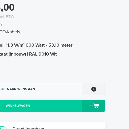
,00
ncl. BTW
t?
ECO-kabels
.
, 11,3 W/m¹ 600 Watt - 53,10 meter
taat (inbouw) | RAL 9010 Wit
UCT NAAR WENS AAN
WINKELWAGEN