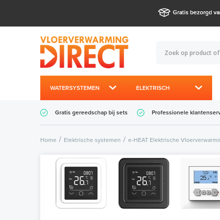
Gratis bezorgd va
WATERSYSTEMEN
ELEKTRISCH
Gratis gereedschap bij sets
Professionele klantenser
Home
Elektrische systemen
e-HEAT Elektrische Vloerverwarm