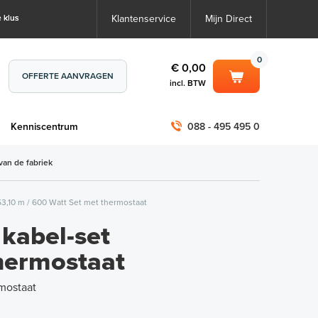
 klus
Klantenservice
Mijn Direct
0
€ 0,00
OFFERTE AANVRAGEN
incl. BTW
0
€ 0,00
m
Kenniscentrum
088 - 495 495 0
incl. BTW
incl. BTW)
€ 0,00
van de fabriek
€ 0,00
,10 m / 600 Watt Set met thermostaat
kabel-set
hermostaat
rmostaat