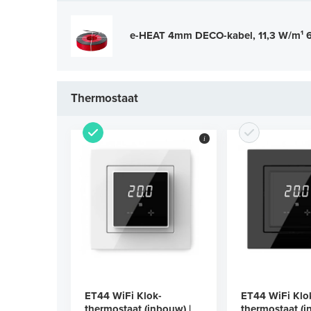
e-HEAT 4mm DECO-kabel, 11,3 W/m¹ 60
Thermostaat
i
ET44 WiFi Klok-
ET44 WiFi Klo
thermostaat (inbouw) |
thermostaat (i