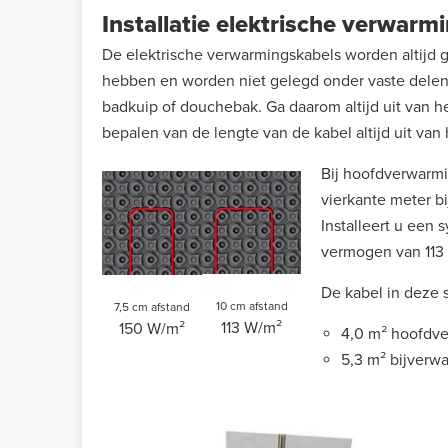
Installatie elektrische verwar
De elektrische verwarmingskabels worden altijd g
hebben en worden niet gelegd onder vaste delen d
badkuip of douchebak. Ga daarom altijd uit van h
bepalen van de lengte van de kabel altijd uit van 
Bij hoofdverwarmin
vierkante meter b
Installeert u een 
vermogen van 113 
De kabel in deze 
10 cm afstand
7,5 cm afstand
113 W/m²
150 W/m²
4,0 m² hoofdv
5,3 m² bijverw