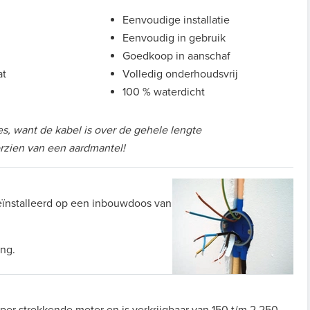
Eenvoudige installatie
Eenvoudig in gebruik
Goedkoop in aanschaf
at
Volledig onderhoudsvrij
100 % waterdicht
es, want de kabel is over de gehele lengte
rzien van een aardmantel!
ïnstalleerd op een inbouwdoos van
ing.
er strekkende meter en is verkrijgbaar van 150 t/m 2.250