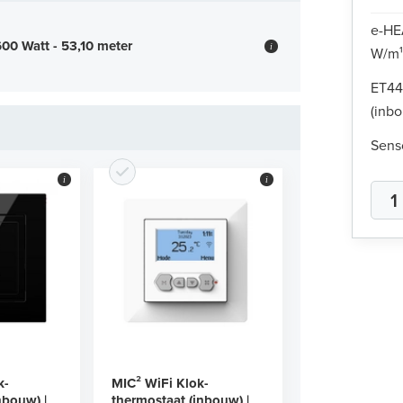
e-HE
0 Watt - 53,10 meter
i
W/m¹
ET44
(inbo
Sens
i
i
k-
MIC² WiFi Klok-
nbouw) |
thermostaat (inbouw) |