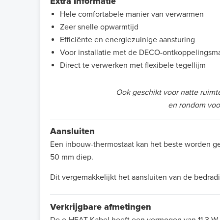
Extra Informatie
Hele comfortabele manier van verwarmen
Zeer snelle opwarmtijd
Efficiënte en energiezuinige aansturing
Voor installatie met de DECO-ontkoppelingsm
Direct te verwerken met flexibele tegellijm
Ook geschikt voor natte ruimt
en rondom voo
Aansluiten
Een inbouw-thermostaat kan het beste worden ge
50 mm diep.
Dit vergemakkelijkt het aansluiten van de bedrad
Verkrijgbare afmetingen
De e-HEAT Kabel heeft een vermogen van 11,3 W p