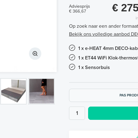
€ 275
Adviesprijs
€ 366,67
i
Op zoek naar een ander formaa
Bekijk ons volledige aanbod D
1 x e-HEAT 4mm DECO-kabel
1 x ET44 WiFi Klok-thermos
1 x Sensorbuis
PAS PROD