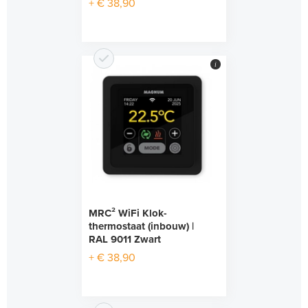
+ € 38,90
i
MRC² WiFi Klok-
thermostaat (inbouw) |
RAL 9011 Zwart
+ € 38,90