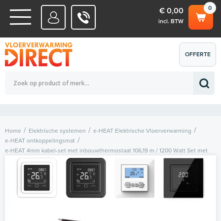
0
€ 0,00
incl. BTW
WATERSYSTEMEN
OFFERTE
Totaalbedrag (incl. BTW)
€ 0,00
ELEKTRISCHE SYSTEMEN
AANVRAGEN
0
Home
Elektrische systemen
e-HEAT Elektrische Vloerverwarming
e-HEAT ontkoppelingsmat
e-HEAT 4mm kabel-set met inbouwthermostaat 106,19 m / 1200 Watt Set met
thermostaat