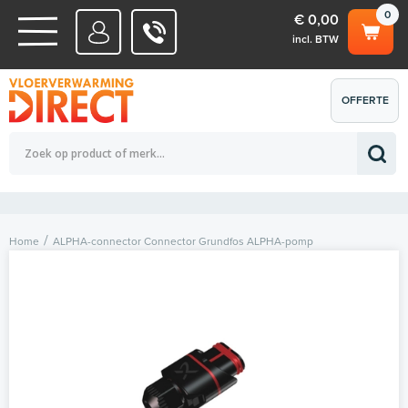
0
€ 0,00
incl. BTW
WATERSYSTEMEN
OFFERTE
Totaalbedrag (incl. BTW)
€ 0,00
ELEKTRISCHE SYSTEMEN
AANVRAGEN
0
Home
ALPHA-connector Connector Grundfos ALPHA-pomp