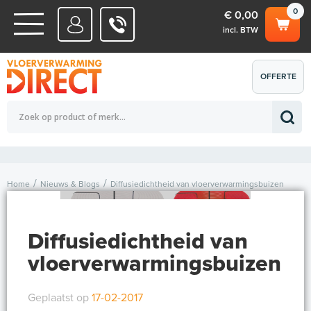
0
€ 0,00
incl. BTW
WATERSYSTEMEN
OFFERTE
Totaalbedrag (incl. BTW)
€ 0,00
ELEKTRISCHE SYSTEMEN
AANVRAGEN
0
Home
Nieuws & Blogs
Diffusiedichtheid van vloerverwarmingsbuizen
Diffusiedichtheid van
vloerverwarmingsbuizen
Geplaatst op
17-02-2017