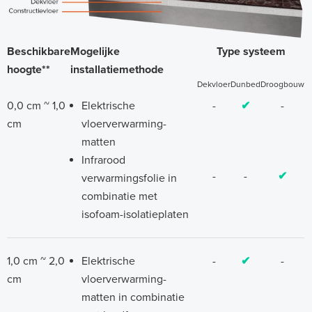
Beschikbare
Mogelijke
Type systeem
hoogte**
installatiemethode
Dekvloer
Dunbed
Droogbouw
0,0 cm ~ 1,0
Elektrische
-
✔
-
cm
vloerverwarming-
matten
Infrarood
-
-
✔
verwarmingsfolie in
combinatie met
isofoam-isolatieplaten
1,0 cm ~ 2,0
Elektrische
-
✔
-
cm
vloerverwarming-
matten in combinatie