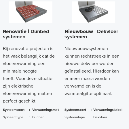
Renovatie |
Dunbed-
Nieuwbouw |
Dekvloer-
systemen
systemen
Bij renovatie-projecten is
Nieuwbouwsystemen
het vaak belangrijk dat de
kunnen rechtstreeks in een
vloerverwarming een
nieuwe dekvloer worden
minimale hoogte
geïnstalleerd. Hierdoor kan
heeft. Voor deze situatie
er meer massa worden
zijn elektrische
verwarmd en is de
vloerverwarming-matten
warmteafgifte optimaal.
perfect geschikt.
Systeemsoort
:
Verwarmingsmat
Systeemsoort
:
Verwarmingskabel
Systeemtype
:
Dunbed
Systeemtype
:
Dekvloer