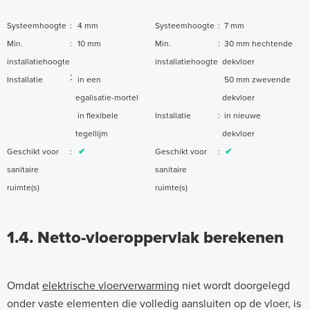
Systeemhoogte
:
4 mm
Systeemhoogte
:
7 mm
Min.
:
10 mm
Min.
:
30 mm hechtende
installatiehoogte
installatiehoogte
dekvloer
:
Installatie
in een
50 mm zwevende
egalisatie-mortel
dekvloer
in flexibele
Installatie
:
in nieuwe
tegellijm
dekvloer
Geschikt voor
:
✔
Geschikt voor
:
✔
sanitaire
sanitaire
ruimte(s)
ruimte(s)
1.4. Netto-vloeroppervlak berekenen
Omdat
elektrische vloerverwarming
niet wordt doorgelegd
onder vaste elementen die volledig aansluiten op de vloer, is