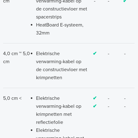
cm
verwarming-kabel op
-
-
✔
de constructievloer met
spacerstrips
HeatBoard E-systeem,
32mm
4,0 cm ~ 5,0
Elektrische
✔
-
-
cm
verwarming-kabel op
de constructievloer met
krimpnetten
5,0 cm <
Elektrische
✔
-
-
verwarming-kabel op
✔
-
-
krimpnetten met
reflectiefolie
Elektrische