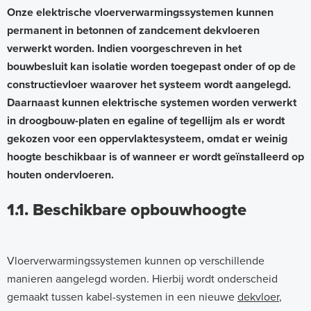
.
Onze elektrische vloerverwarmingssystemen kunnen
permanent in betonnen of zandcement dekvloeren
V
verwerkt worden. Indien voorgeschreven in het
o
bouwbesluit kan isolatie worden toegepast onder of op de
o
constructievloer waarover het systeem wordt aangelegd.
r
Daarnaast kunnen elektrische systemen worden verwerkt
in droogbouw-platen en egaline of tegellijm als er wordt
b
gekozen voor een oppervlaktesysteem, omdat er weinig
e
hoogte beschikbaar is of wanneer er wordt geïnstalleerd op
r
houten ondervloeren.
e
1.1. Beschikbare opbouwhoogte
i
d
i
Vloerverwarmingssystemen kunnen op verschillende
n
manieren aangelegd worden. Hierbij wordt onderscheid
gemaakt tussen kabel-systemen in een nieuwe
dekvloer
,
g