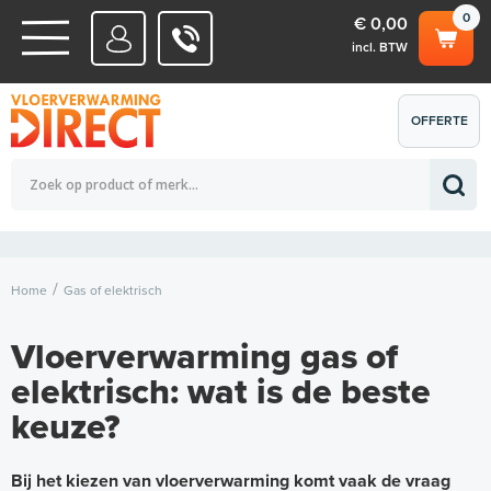
0
€ 0,00
incl. BTW
WATERSYSTEMEN
OFFERTE
Totaalbedrag (incl. BTW)
€ 0,00
ELEKTRISCHE SYSTEMEN
AANVRAGEN
0
Home
Gas of elektrisch
Vloerverwarming gas of
elektrisch: wat is de beste
keuze?
Bij het kiezen van vloerverwarming komt vaak de vraag