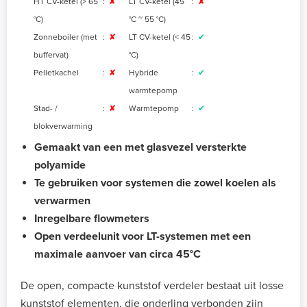
HT CV-ketel (> 65
:
✘
LT CV-ketel (45
:
✘
°C)
°C ~ 55 °C
)
Zonneboiler (met
:
✘
LT CV-ketel (< 45
:
✔
buffervat)
°C)
Pelletkachel
:
✘
Hybride
:
✔
warmtepomp
Stad- /
:
✘
Warmtepomp
:
✔
blokverwarming
Gemaakt van een met glasvezel versterkte
polyamide
Te gebruiken voor systemen die zowel koelen als
verwarmen
Inregelbare flowmeters
Open verdeelunit voor LT-systemen met een
maximale aanvoer van circa 45°C
De open, compacte kunststof verdeler bestaat uit losse
kunststof elementen, die onderling verbonden zijn