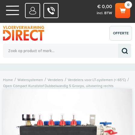
0
€ 0,00
incl. BTW
WATERSYSTEMEN
OFFERTE
Totaalbedrag (incl. BTW)
€ 0,00
ELEKTRISCHE SYSTEMEN
AANVRAGEN
0
Home
Watersystemen
Verdelers
Verdelers voor LT-systemen (< 65°C)
Open Compact Kunststof Dubbelwandig 5 Groeps, uitvoering rechts