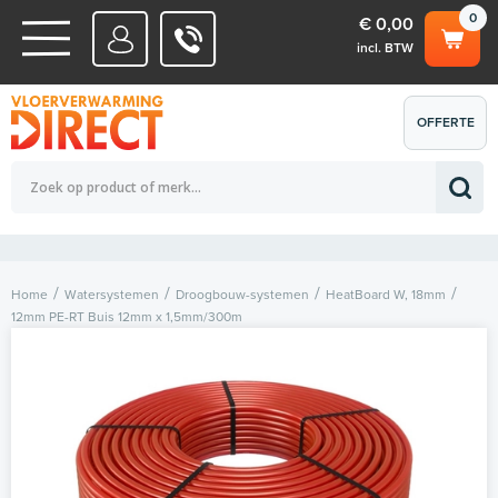
0
€ 0,00
incl. BTW
WATERSYSTEMEN
OFFERTE
Totaalbedrag (incl. BTW)
€ 0,00
ELEKTRISCHE SYSTEMEN
AANVRAGEN
0
Home
Watersystemen
Droogbouw-systemen
HeatBoard W, 18mm
12mm PE-RT Buis 12mm x 1,5mm/300m