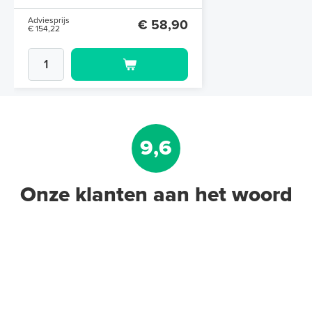
Adviesprijs
€ 58,90
€ 154,22
9,6
Onze klanten aan het woord
12mm PE-RT Buis 12mm x
1,5mm/300m