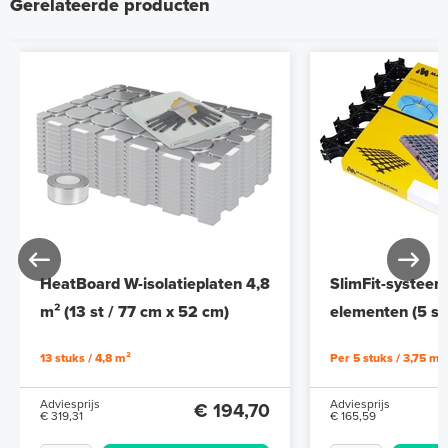
Gerelateerde producten
HeatBoard W-isolatieplaten 4,8
SlimFit-systeem
m² (13 st / 77 cm x 52 cm)
elementen (5 st
13 stuks / 4,8 m²
Per 5 stuks / 3,75 m²
Adviesprijs
Adviesprijs
€ 194,70
€ 319,31
€ 165,59