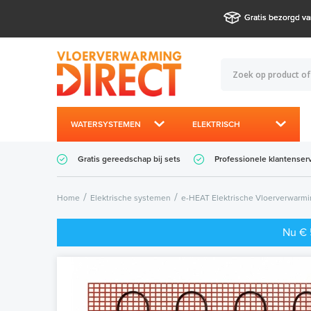
Gratis bezorgd va
WATERSYSTEMEN
ELEKTRISCH
Gratis gereedschap bij sets
Professionele klantenser
Home
Elektrische systemen
e-HEAT Elektrische Vloerverwarm
Nu € 