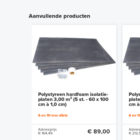
Aanvullende producten
Polystyreen hardfoam isolatie-
Poly
platen 3,00 m² (5 st. - 60 x 100
plate
cm à 1,0 cm)
cm à
6 en 10 mm dikte
6 en 1
Adviesprijs
Advies
€ 89,00
€ 164,49
€ 212,