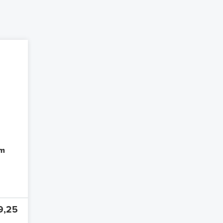
jm
9,25