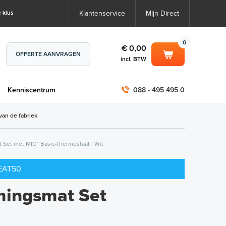
 klus
Klantenservice
Mijn Direct
0
€ 0,00
OFFERTE AANVRAGEN
incl. BTW
0
€ 0,00
m
Kenniscentrum
088 - 495 495 0
incl. BTW
incl. BTW)
€ 0,00
van de fabriek
€ 0,00
 Set met MIC² Basic-thermostaat | Wit
HEAT50
mingsmat Set