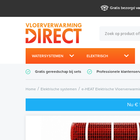
Gratis bezorgd va
WATERSYSTEMEN
ELEKTRISCH
Gratis gereedschap bij sets
Professionele klantenser
Home
Elektrische systemen
e-HEAT Elektrische Vloerverwarm
Nu € 