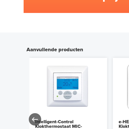
Aanvullende producten
Intelligent-Control
e-HE
-
Klokthermostaat MIC-
Klok