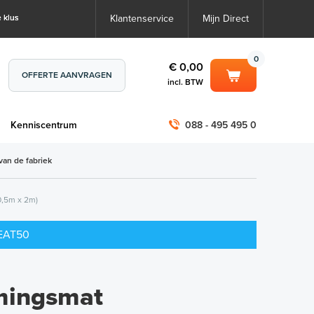
 klus
Klantenservice
Mijn Direct
0
€ 0,00
OFFERTE AANVRAGEN
incl. BTW
0
€ 0,00
m
Kenniscentrum
088 - 495 495 0
incl. BTW
incl. BTW)
€ 0,00
van de fabriek
€ 0,00
0,5m x 2m)
HEAT50
mingsmat