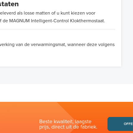
staten
verd als losse matten of u kunt kiezen voor
of de MAGNUM Intelligent-Control Klokthermostaat.
e werking van de verwarmingsmat, wanneer deze volgens
Beste kwaliteit, laagste
OFFE
prijs, direct uit de fabriek.