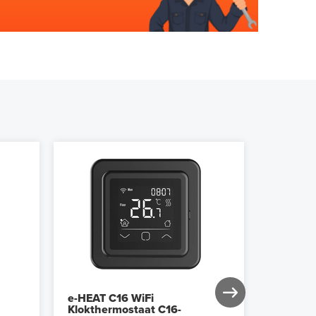
e-HEAT C16 WiFi
Remote 
Klokthermostaat C16-
Klokthe