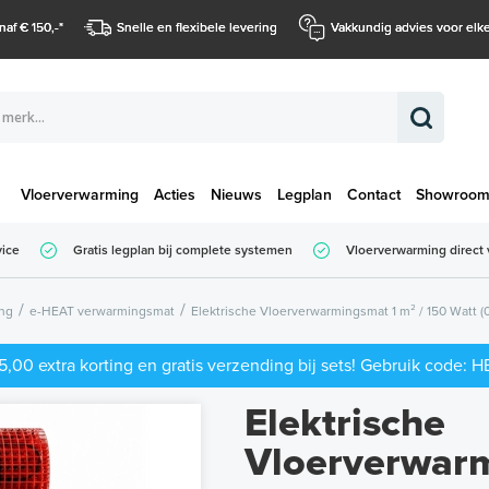
naf € 150,-
*
Snelle en flexibele levering
Vakkundig advies voor elke
Vloerverwarming
Acties
Nieuws
Legplan
Contact
Showroo
Totaalbedrag (
vice
Gratis legplan bij complete systemen
Vloerverwarming direct 
Totaalbedrag (incl. BTW)
ing
e-HEAT verwarmingsmat
Elektrische Vloerverwarmingsmat 1 m² / 150 Watt (
5,00 extra korting en gratis verzending bij sets! Gebruik code: 
Elektrische
Vloerverwar