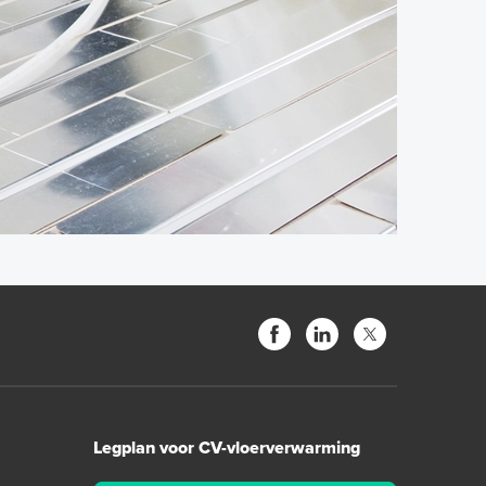
Legplan voor CV-vloerverwarming