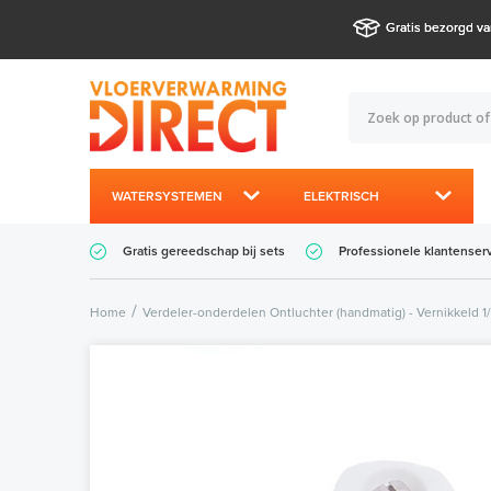
Gratis bezorgd va
WATERSYSTEMEN
ELEKTRISCH
Gratis gereedschap bij sets
Professionele klantenser
Home
Verdeler-onderdelen Ontluchter (handmatig) - Vernikkeld 1