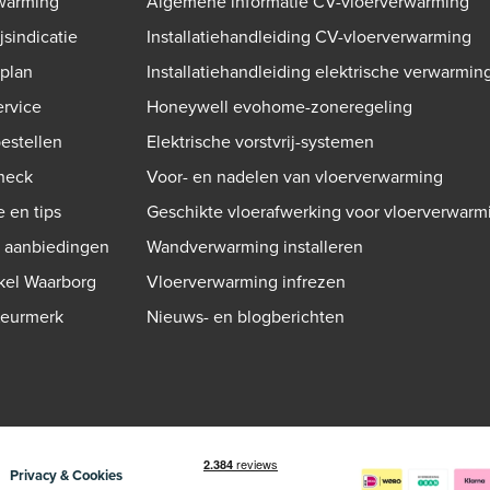
warming
Algemene informatie CV-vloerverwarming
jsindicatie
Installatiehandleiding CV-vloerverwarming
gplan
Installatiehandleiding elektrische verwarmin
ervice
Honeywell evohome-zoneregeling
bestellen
Elektrische vorstvrij-systemen
check
Voor- en nadelen van vloerverwarming
e en tips
Geschikte vloerafwerking voor vloerverwarm
n aanbiedingen
Wandverwarming installeren
kel Waarborg
Vloerverwarming infrezen
Keurmerk
Nieuws- en blogberichten
Privacy & Cookies