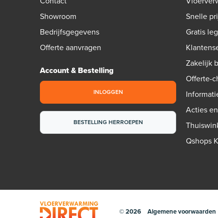
Contact
Vloerver
Showroom
Snelle pri
Bedrijfsgegevens
Gratis le
Offerte aanvragen
Klantens
Zakelijk 
Account & Bestelling
Offerte-
INLOGGEN
Informati
Acties e
BESTELLING HERROEPEN
Thuiswin
Qshops 
© 2026
Algemene voorwaarden