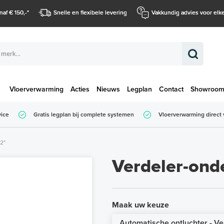
naf € 150,-
*
Snelle en flexibele levering
Vakkundig advies voor elke
Vloerverwarming
Acties
Nieuws
Legplan
Contact
Showroo
Totaalbedrag (
vice
Gratis legplan bij complete systemen
Vloerverwarming direct 
Totaalbedrag (incl. BTW)
/2"
Verdeler-ond
Maak uw keuze
Automatische ontluchter - Ve