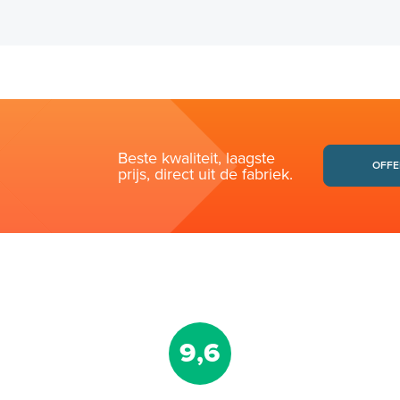
Beste kwaliteit, laagste
OFFE
prijs, direct uit de fabriek.
9,6