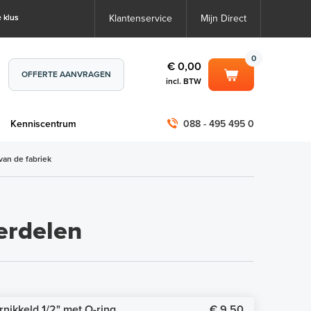
 klus
Klantenservice
Mijn Direct
0
€ 0,00
OFFERTE AANVRAGEN
incl. BTW
0
€ 0,00
m
Kenniscentrum
088 - 495 495 0
incl. BTW
incl. BTW)
€ 0,00
van de fabriek
€ 0,00
erdelen
rnikkeld 1/2" met O-ring
€ 9,50