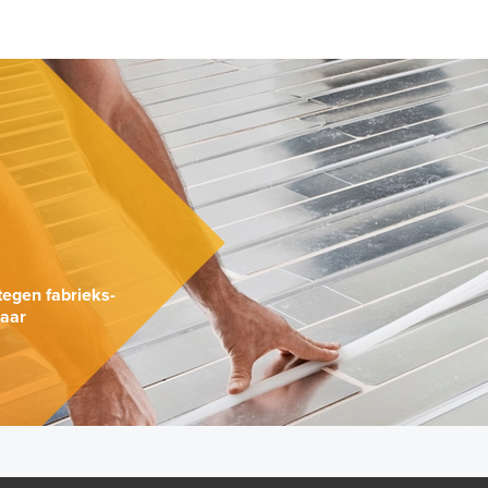
.
tegen fabrieks-
naar