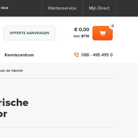
 klus
Klantenservice
Mijn Direct
0
€ 0,00
OFFERTE AANVRAGEN
incl. BTW
0
€ 0,00
m
Kenniscentrum
088 - 495 495 0
incl. BTW
incl. BTW)
€ 0,00
van de fabriek
€ 0,00
rische
or