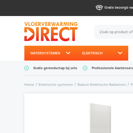
Gratis bezorgd va
WATERSYSTEMEN
ELEKTRISCH
Gratis gereedschap bij sets
Professionele klantenser
Home
Elektrische systemen
Radson Elektrische Radiatoren
P