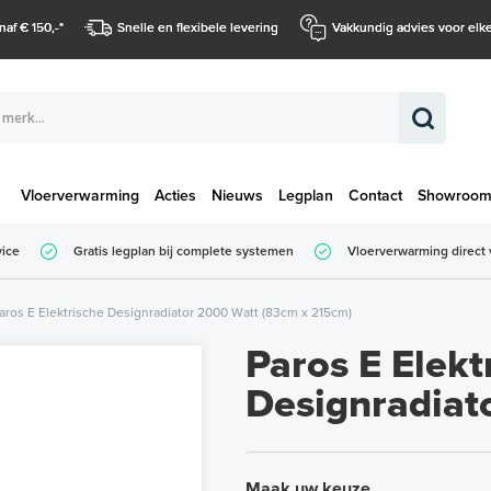
naf € 150,-
*
Snelle en flexibele levering
Vakkundig advies voor elke
Vloerverwarming
Acties
Nieuws
Legplan
Contact
Showroo
Totaalbedrag (
vice
Gratis legplan bij complete systemen
Vloerverwarming direct 
Totaalbedrag (incl. BTW)
aros E Elektrische Designradiator 2000 Watt (83cm x 215cm)
Paros E Elekt
Designradiat
Maak uw keuze