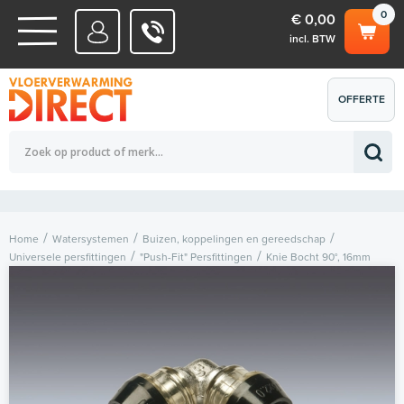
0
€ 0,00
incl. BTW
WATERSYSTEMEN
OFFERTE
Totaalbedrag (incl. BTW)
€ 0,00
ELEKTRISCHE SYSTEMEN
AANVRAGEN
0
Home
Watersystemen
Buizen, koppelingen en gereedschap
Universele persfittingen
"Push-Fit" Persfittingen
Knie Bocht 90°, 16mm