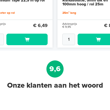
inium Tape 22,5 m op rol
Randisolatie, 5mm dik en
100mm hoog / rol 25m
eter op rol
25m¹ lang
prijs
Adviesprijs
€ 6,49
€ 
€ 9,95
9,6
Onze klanten aan het woord