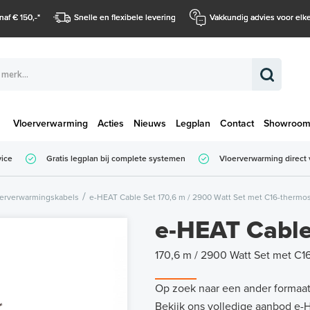
naf € 150,-
*
Snelle en flexibele levering
Vakkundig advies voor elke
Vloerverwarming
Acties
Nieuws
Legplan
Contact
Showroo
Totaalbedrag (
vice
Gratis legplan bij complete systemen
Vloerverwarming direct 
Totaalbedrag (incl. BTW)
erverwarmingskabels
e-HEAT Cable Set 170,6 m / 2900 Watt Set met C16-thermost
e-HEAT Cable
170,6 m / 2900 Watt Set met C16
Op zoek naar een ander formaa
Bekijk ons volledige aanbod e-