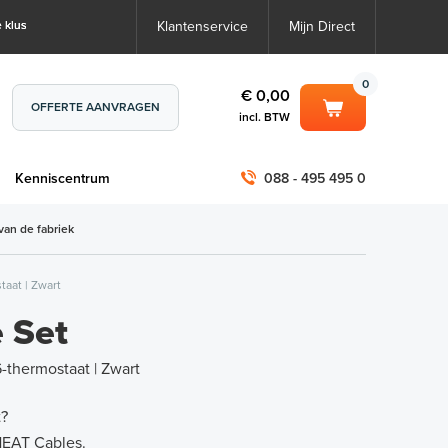
 klus
Klantenservice
Mijn Direct
0
€ 0,00
OFFERTE AANVRAGEN
incl. BTW
0
€ 0,00
m
Kenniscentrum
088 - 495 495 0
incl. BTW
incl. BTW)
€ 0,00
van de fabriek
€ 0,00
aat | Zwart
 Set
-thermostaat | Zwart
t?
HEAT Cables
.