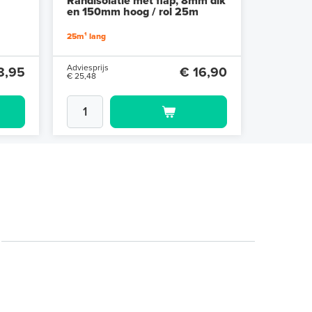
Randisolatie met flap, 8mm dik
en 150mm hoog / rol 25m
25m¹ lang
Adviesprijs
8,95
€ 16,90
€ 25,48