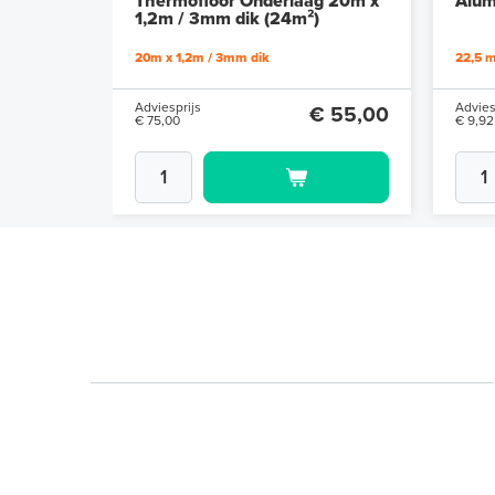
Thermofloor Onderlaag 20m x
Alum
1,2m / 3mm dik (24m²)
20m x 1,2m / 3mm dik
22,5 m
Adviesprijs
Advies
€ 55,00
€ 75,00
€ 9,92