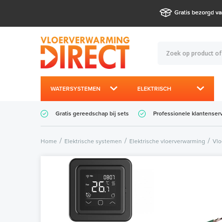
Gratis bezorgd va
WATERSYSTEMEN
ELEKTRISCH
Gratis gereedschap bij sets
Professionele klantenser
Home
Elektrische systemen
Elektrische vloerverwarming
Vlo