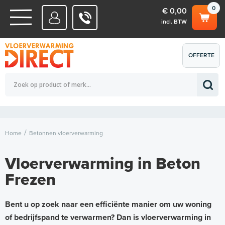
0
€ 0,00
incl. BTW
WATERSYSTEMEN
OFFERTE
Totaalbedrag (incl. BTW)
€ 0,00
ELEKTRISCHE SYSTEMEN
AANVRAGEN
0
Home
Betonnen vloerverwarming
Vloerverwarming in Beton
Frezen
Bent u op zoek naar een efficiënte manier om uw woning
of bedrijfspand te verwarmen? Dan is vloerverwarming in