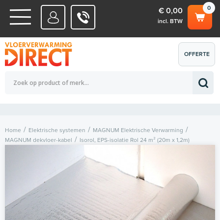
0
€ 0,00
incl. BTW
WATERSYSTEMEN
OFFERTE
Totaalbedrag (incl. BTW)
€ 0,00
ELEKTRISCHE SYSTEMEN
AANVRAGEN
0
Home
Elektrische systemen
MAGNUM Elektrische Verwarming
MAGNUM dekvloer-kabel
Isorol, EPS-isolatie Rol 24 m² (20m x 1,2m)