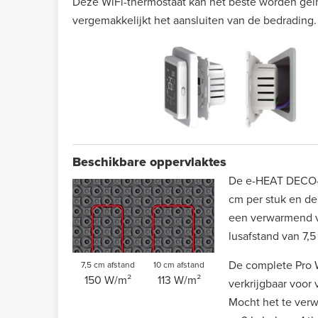
Deze WiFi-thermostaat kan het beste worden geï
vergemakkelijkt het aansluiten van de bedrading.
Beschikbare oppervlaktes
De e-HEAT DECO-
cm per stuk en d
een verwarmend v
lusafstand van 7,
De complete Pro 
7,5 cm afstand
10 cm afstand
150 W/m²
113 W/m²
verkrijgbaar voor
Mocht het te verw