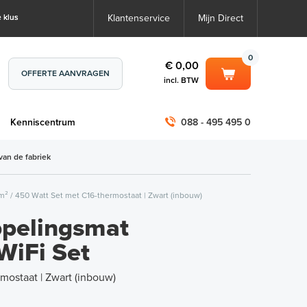
 klus
Klantenservice
Mijn Direct
0
€ 0,00
OFFERTE AANVRAGEN
incl. BTW
0
€ 0,00
m
Kenniscentrum
088 - 495 495 0
incl. BTW
incl. BTW)
€ 0,00
van de fabriek
€ 0,00
² / 450 Watt Set met C16-thermostaat | Zwart (inbouw)
pelingsmat
WiFi Set
mostaat | Zwart (inbouw)