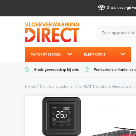
Gratis bezorgd va
WATERSYSTEMEN
ELEKTRISCH
Gratis gereedschap bij sets
Professionele klantenser
Home
Elektrische systemen
e-HEAT Elektrische Vloerverwarm