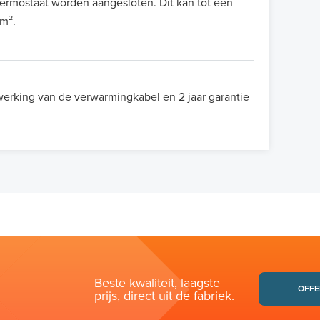
thermostaat worden aangesloten. Dit kan tot een
 m².
 werking van de verwarmingkabel en 2 jaar garantie
Beste kwaliteit, laagste
OFFE
prijs, direct uit de fabriek.