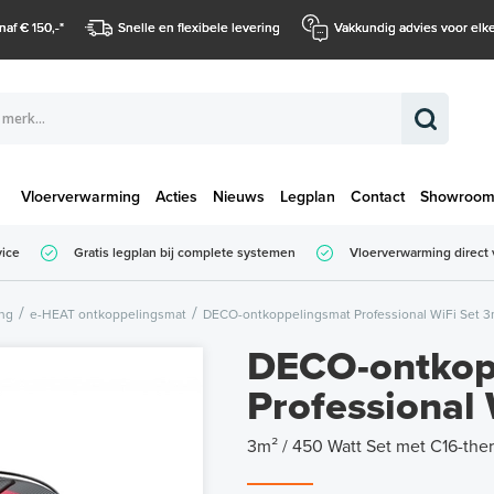
naf € 150,-
*
Snelle en flexibele levering
Vakkundig advies voor elke
Vloerverwarming
Acties
Nieuws
Legplan
Contact
Showroo
Totaalbedrag (
vice
Gratis legplan bij complete systemen
Vloerverwarming direct 
Totaalbedrag (incl. BTW)
ing
e-HEAT ontkoppelingsmat
DECO-ontkoppelingsmat Professional WiFi Set 3m
DECO-ontkop
Professional 
3m² / 450 Watt Set met C16-ther