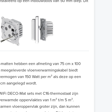
nstalleerd op een inbouwdoos van 50 mm diep. Dit
matten hebben een afmeting van 75 cm x 100
e meegeleverde vloerverwarmingskabel biedt
ermogen van 150 Watt per m² als deze op een
5 cm aangelegd wordt.
WiFi DECO-Mat sets met C16-thermostaat zijn
 verwarmde oppervlaktes van 1 m² t/m 5 m².
armen vloeroppervlak groter zijn, dan kunnen