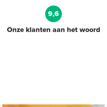
9,6
Onze klanten aan het woord
A-Label Pompregelaar Meng-
unit, uitvoering rechts -
onderaansluiting
LTV-mengunit met pomp
Adviesprijs
€ 379,00
€ 450,00