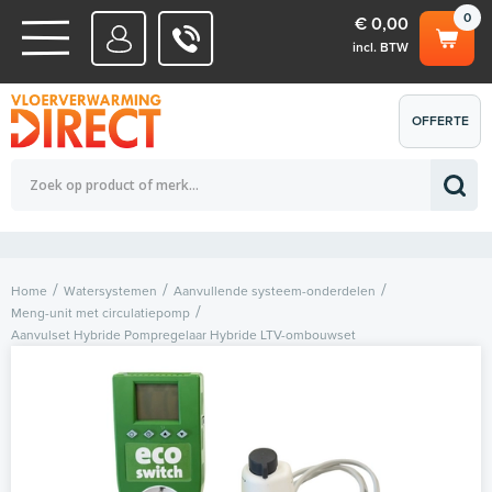
0
€ 0,00
incl. BTW
WATERSYSTEMEN
OFFERTE
Totaalbedrag (incl. BTW)
€ 0,00
ELEKTRISCHE SYSTEMEN
AANVRAGEN
0
Home
Watersystemen
Aanvullende systeem-onderdelen
Meng-unit met circulatiepomp
Aanvulset Hybride Pompregelaar Hybride LTV-ombouwset