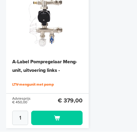
A-Label Pompregelaar Meng-
unit, uitvoering links -
onderaansluiting
LTV-mengunit met pomp
Adviesprijs
€ 379,00
€ 450,00