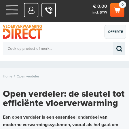
0
€ 0,00
incl. BTW
WATERSYSTEMEN
OFFERTE
Totaalbedrag (incl. BTW)
€ 0,00
ELEKTRISCHE SYSTEMEN
AANVRAGEN
0
Home
Open verdeler
Open verdeler: de sleutel tot
efficiënte vloerverwarming
Een open verdeler is een essentieel onderdeel van
moderne verwarmingssystemen, vooral als het gaat om