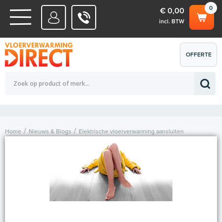
0
€ 0,00
incl. BTW
WATERSYSTEMEN
OFFERTE
Totaalbedrag (incl. BTW)
€ 0,00
ELEKTRISCHE SYSTEMEN
AANVRAGEN
0
Home
Nieuws & Blogs
Elektrische vloerverwarming aansluiten