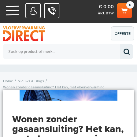
0
€ 0,00
incl. BTW
WATERSYSTEMEN
OFFERTE
Totaalbedrag (incl. BTW)
€ 0,00
ELEKTRISCHE SYSTEMEN
AANVRAGEN
0
Home
Nieuws & Blogs
Wonen zonder gasaansluiting? Het kan, met vloerverwarming
Wonen zonder
gasaansluiting? Het kan,