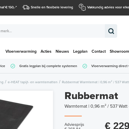
naf € 150,-
*
Snelle en flexibele levering
Vakkundig advies voor elke
Vloerverwarming
Acties
Nieuws
Legplan
Contact
Showroo
Totaalbedrag (
vice
Gratis legplan bij complete systemen
Vloerverwarming direct 
Totaalbedrag (incl. BTW)
ing
e-HEAT tapijt- en warmtematten
Rubbermat Warmtemat | 0,96 m² / 537 Watt
Rubbermat
Warmtemat | 0,96 m² / 537 Watt
€ 229
Adviesprijs