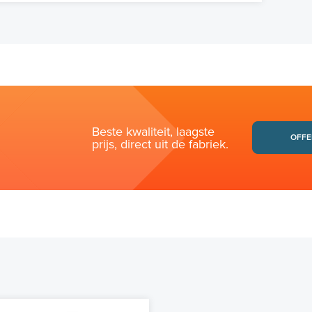
Beste kwaliteit, laagste
OFFE
prijs, direct uit de fabriek.