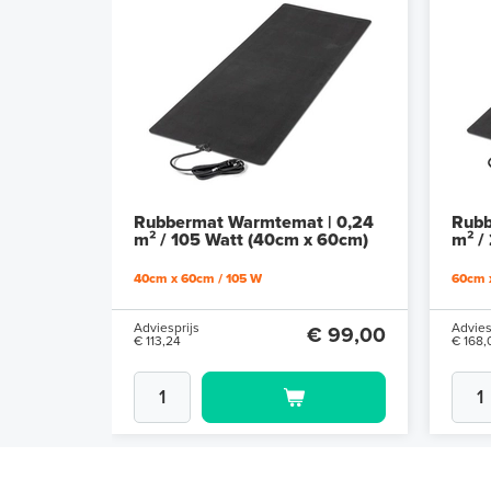
Rubbermat Warmtemat | 0,24
Rubb
m² / 105 Watt (40cm x 60cm)
m² /
40cm x 60cm / 105 W
60cm 
Adviesprijs
Advies
€ 99,00
€ 113,24
€ 168,