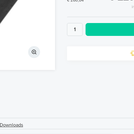
€ 268,84
i
Downloads