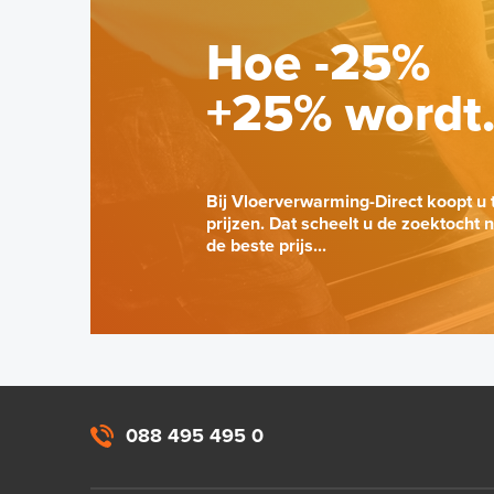
Hoe -25%
+25% wordt
Bij Vloerverwarming-Direct koopt u 
prijzen. Dat scheelt u de zoektocht 
de beste prijs...
088 495 495 0