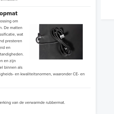
oopmat
lossing om
n. De matten
ificatie, wat
nd presteren
eid en
standigheden.
n en zijn
l binnen als
iligheids- en kwaliteitsnormen, waaronder CE- en
 werking van de verwarmde rubbermat.