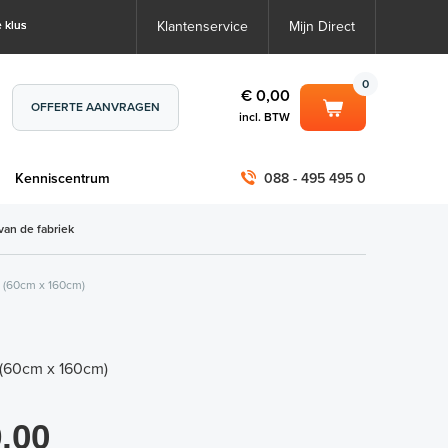
 klus
Klantenservice
Mijn Direct
0
€ 0,00
OFFERTE AANVRAGEN
incl. BTW
0
€ 0,00
m
Kenniscentrum
088 - 495 495 0
incl. BTW
incl. BTW)
€ 0,00
van de fabriek
€ 0,00
 (60cm x 160cm)
 (60cm x 160cm)
,00