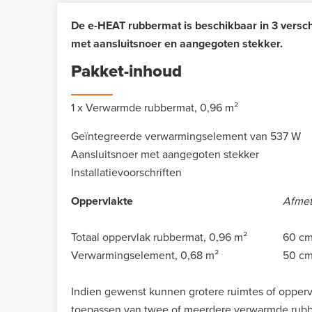
De e-HEAT rubbermat is beschikbaar in 3 versc
met aansluitsnoer en aangegoten stekker.
Pakket-inhoud
1 x Verwarmde rubbermat, 0,96 m²
Geïntegreerde verwarmingselement van 537 W
Aansluitsnoer met aangegoten stekker
Installatievoorschriften
Oppervlakte
Afmet
Totaal oppervlak rubbermat, 0,96 m²
60 cm
Verwarmingselement, 0,68 m²
50 cm
Indien gewenst kunnen grotere ruimtes of opperv
toepassen van twee of meerdere verwarmde rub