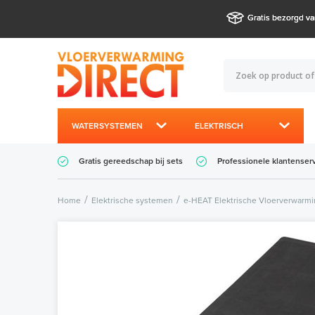
Gratis bezorgd va
WATERSYSTEMEN
ELEKTRISCH
Gratis gereedschap bij sets
Professionele klantenser
Home
Elektrische systemen
e-HEAT Elektrische Vloerverwarm