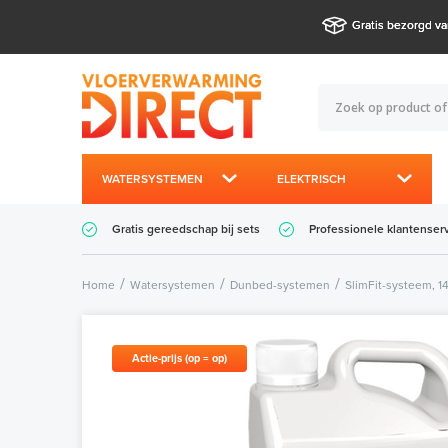
Gratis bezorgd va
WATERSYSTEMEN
ELEKTRISCH
Gratis gereedschap bij sets
Professionele klantenser
Home
Watersystemen
Dunbed-systemen
SlimFit-systeem, 
Actie-prijs (op = op)