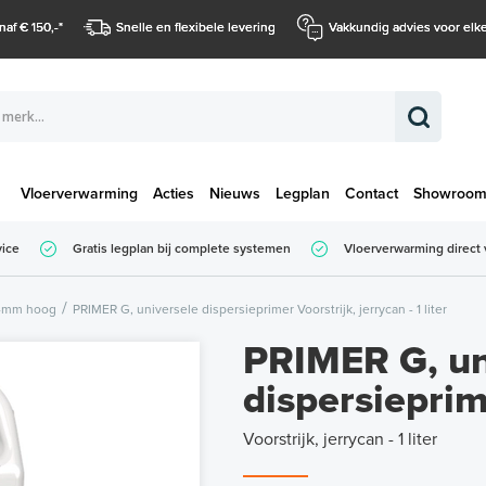
naf € 150,-
*
Snelle en flexibele levering
Vakkundig advies voor elke
Vloerverwarming
Acties
Nieuws
Legplan
Contact
Showroo
Totaalbedrag (
vice
Gratis legplan bij complete systemen
Vloerverwarming direct 
Totaalbedrag (incl. BTW)
14mm hoog
PRIMER G, universele dispersieprimer Voorstrijk, jerrycan - 1 liter
PRIMER G, un
dispersiepri
Voorstrijk, jerrycan - 1 liter