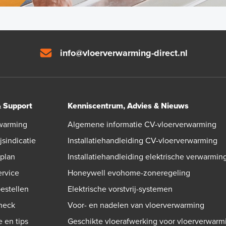
info@vloerverwarming-direct.nl
& Support
Kenniscentrum, Advies & Nieuws
warming
Algemene informatie CV-vloerverwarming
jsindicatie
Installatiehandleiding CV-vloerverwarming
gplan
Installatiehandleiding elektrische verwarmin
ervice
Honeywell evohome-zoneregeling
bestellen
Elektrische vorstvrij-systemen
check
Voor- en nadelen van vloerverwarming
e en tips
Geschikte vloerafwerking voor vloerverwarm