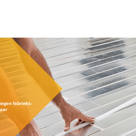
.
tegen fabrieks-
naar