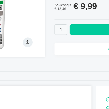
€ 9,99
Adviesprijs
€ 13,46