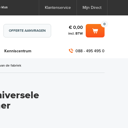
 klus
Klantenservice
Mijn Direct
0
€ 0,00
OFFERTE AANVRAGEN
incl. BTW
0
€ 0,00
m
Kenniscentrum
088 - 495 495 0
incl. BTW
incl. BTW)
€ 0,00
van de fabriek
€ 0,00
iversele
mer